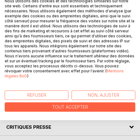
Nous utilisons des cookies et des technologies similaires sur notre
site web. Certains d'entre eux sont essentiels et techniquement
nécessaires. Nous utilisons également des méthodes d'analyse (par
DESCRIPTION
exemple des cookies ou des empreintes digitales, ainsi que le suivi
côté serveur) pour mesurer la fréquence des visites sur notre site et la
manière dont il est utilisé. Nous utilisons des technologies de suivi à
des fins de marketing et recourons à cet effet au suivi côté serveur
Dans ce récit d'aventure autobiographique, Doume nous
ainsi qu'à des fournisseurs tiers, ce qui permet d'utiliser des cookies,
entraîne
des empreintes digitales, des pixels de suivi et des adresses IP sur
dans des expéditions passionnantes au coeur de la
tous les appareils. Nous intégrons également sur notre site des
contenus tiers provenant d'autres fournisseurs (plateformes vidéo).
brousse africaine.
Nous n'avons aucune influence sur le traitement ultérieur des données
Embarquez sur une pirogue dans des paysages grandioses
et sur un éventuel tracking par le fournisseur tiers. Par votre réglage,
aux
vous acceptez les processus décrits ci-dessus. Vous pouvez
révoquer votre consentement avec effet pour l'avenir. (
Mentions
côtés de ce baroudeur, rencontrez les populations
légales BoD
)
d'Afrique où
coutumes traditionnelles et rites de sorcellerie sont encore
intacts.
REFUSER
NON, AJUSTER
TOUT ACCEPTER
AUTEUR(S)
CRITIQUES PRESSE