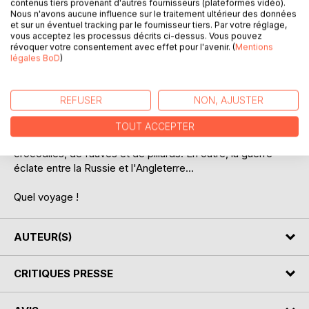
contenus tiers provenant d'autres fournisseurs (plateformes vidéo).
DESCRIPTION
Nous n'avons aucune influence sur le traitement ultérieur des données
et sur un éventuel tracking par le fournisseur tiers. Par votre réglage,
vous acceptez les processus décrits ci-dessus. Vous pouvez
révoquer votre consentement avec effet pour l'avenir. (
Mentions
Février 1854 William Emery, jeune astronome attaché à
légales BoD
)
l'observatoire du Cap, accueille sur la rive du fleuve
Orange, cinq de ses plus éminents confrères, deux Anglais
et trois Russes. Les six savants devront conduire une
REFUSER
NON, AJUSTER
expédition de la plus grande utilité : mesurer un arc de
méridien en Afrique australe. Ils progressent en toute
TOUT ACCEPTER
ingénuité dans le redoutable univers africain, peuplé de
crocodiles, de fauves et de pillards. En outre, la guerre
éclate entre la Russie et l'Angleterre...
Quel voyage !
AUTEUR(S)
CRITIQUES PRESSE