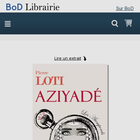
Sur BoD
Skip
Mon
to
Content
Lire un extrait
Skip
Skip
to
to
the
the
end
beginning
of
of
the
the
images
images
gallery
gallery