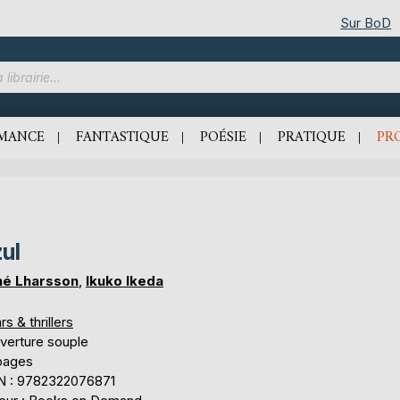
Sur BoD
MANCE
FANTASTIQUE
POÉSIE
PRATIQUE
PR
ul
né Lharsson
,
Ikuko Ikeda
rs & thrillers
verture souple
pages
N : 9782322076871