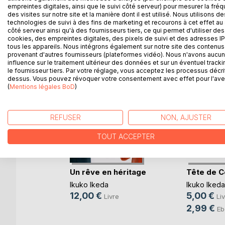
empreintes digitales, ainsi que le suivi côté serveur) pour mesurer la fré
des visites sur notre site et la manière dont il est utilisé. Nous utilisons de
technologies de suivi à des fins de marketing et recourons à cet effet au 
D’AUTRES TITRES À D
côté serveur ainsi qu'à des fournisseurs tiers, ce qui permet d'utiliser des
cookies, des empreintes digitales, des pixels de suivi et des adresses IP
tous les appareils. Nous intégrons également sur notre site des contenus 
provenant d'autres fournisseurs (plateformes vidéo). Nous n'avons aucu
influence sur le traitement ultérieur des données et sur un éventuel tracki
le fournisseur tiers. Par votre réglage, vous acceptez les processus décri
dessus. Vous pouvez révoquer votre consentement avec effet pour l'aven
(
Mentions légales BoD
)
REFUSER
NON, AJUSTER
TOUT ACCEPTER
re 2 : Les
Un rêve en héritage
Tête de C
)
Ikuko Ikeda
Ikuko Ikeda
ec
12,00 €
5,00 €
Livre
Li
e
2,99 €
Eb
k