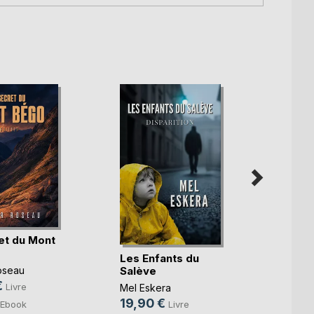
et du Mont
Les Enfants du
Les E
Salève
Salèv
oseau
€
Livre
Mel Eskera
Mel Es
19,90 €
19,9
Ebook
Livre