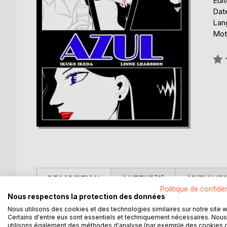
Édi
Date
Lang
Mots
Éval
0%
DESCRIPTION
AUTEUR(S)
CRITIQUES
Politique de confiden
Nous respectons la protection des données
Azul, nouvelle noire graphique, nous invite à un al
Nous utilisons des cookies et des technologies similaires sur notre site 
grands méchants loups et où le crime se hisse au 
Certains d'entre eux sont essentiels et techniquement nécessaires. Nous
utilisons également des méthodes d'analyse (par exemple des cookies 