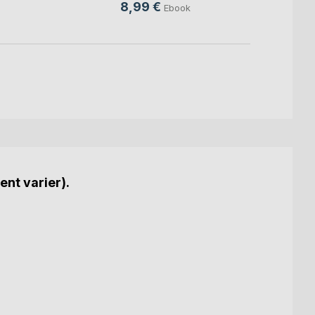
8,99 €
9,49
Ebook
ent varier).