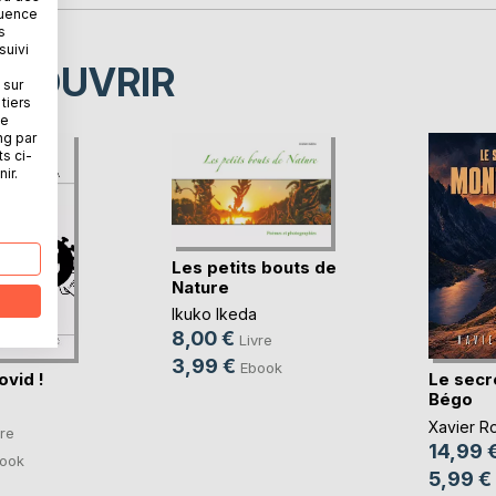
quence
s
suivi
ÉCOUVRIR
 sur
tiers
ne
ng par
ts ci-
ir.
Les petits bouts de
Nature
Ikuko Ikeda
8,00 €
Livre
3,99 €
Ebook
ovid !
Le secr
Bégo
Xavier R
vre
14,99 
ook
5,99 €