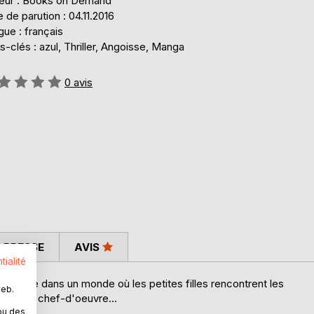
teur : Books on Demand
 de parution : 04.11.2016
ue : français
-clés : azul, Thriller, Angoisse, Manga
uation:
0
avis
 PRESSE
AVIS
tialité
ler-simple dans un monde où les petites filles rencontrent les
web.
rang de chef-d'oeuvre...
ou des