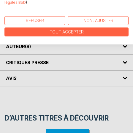
DESCRIPTION
légales BoD
)
Fables ésopiques. 143 fables recensées officiellement,
REFUSER
NON, AJUSTER
plus 76 non officielles , qui lui sont attribuées, peut-être à
tort pour certaines.
TOUT ACCEPTER
AUTEUR(S)
CRITIQUES PRESSE
AVIS
D’AUTRES TITRES À DÉCOUVRIR