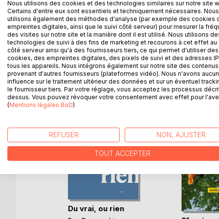
Nous utilisons des cookies et des technologies similaires sur notre site 
risque, entre les décevoir et les lasser, entre les s
Certains d'entre eux sont essentiels et techniquement nécessaires. Nous
Nacelle a pris ce risque, elle a heureusement bien f
utilisons également des méthodes d'analyse (par exemple des cookies 
empreintes digitales, ainsi que le suivi côté serveur) pour mesurer la fré
Philippe Raxhon
des visites sur notre site et la manière dont il est utilisé. Nous utilisons de
technologies de suivi à des fins de marketing et recourons à cet effet au 
côté serveur ainsi qu'à des fournisseurs tiers, ce qui permet d'utiliser des
cookies, des empreintes digitales, des pixels de suivi et des adresses IP
tous les appareils. Nous intégrons également sur notre site des contenus 
D’AUTRES TITRES À D
provenant d'autres fournisseurs (plateformes vidéo). Nous n'avons aucu
influence sur le traitement ultérieur des données et sur un éventuel tracki
le fournisseur tiers. Par votre réglage, vous acceptez les processus décri
dessus. Vous pouvez révoquer votre consentement avec effet pour l'aven
(
Mentions légales BoD
)
REFUSER
NON, AJUSTER
TOUT ACCEPTER
Du vrai, ou rien