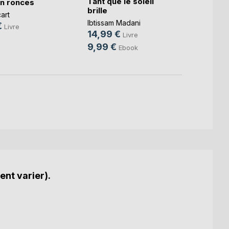
Tant que le soleil
Et dem
n ronces
brille
revie
cart
Ibtissam Madani
Pauline
€
Livre
14,99 €
15,0
Livre
9,99 €
4,99
Ebook
ent varier).