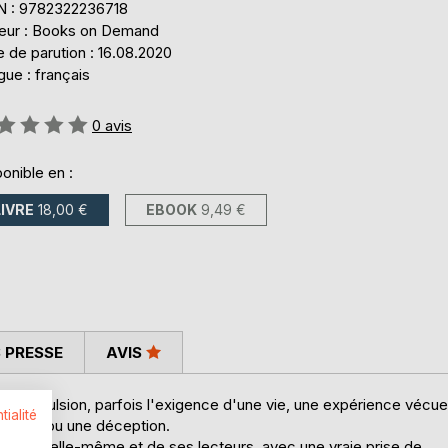
N : 9782322236718
teur : Books on Demand
 de parution : 16.08.2020
ue : français
uation:
0
avis
onible en :
LIVRE
18,00 €
EBOOK
9,49 €
 PRESSE
AVIS
d'une impulsion, parfois l'exigence d'une vie, une expérience vécue
tialité
ration, ou une déception.
uprès d'elle-même et de ses lecteurs, avec une vraie prise de