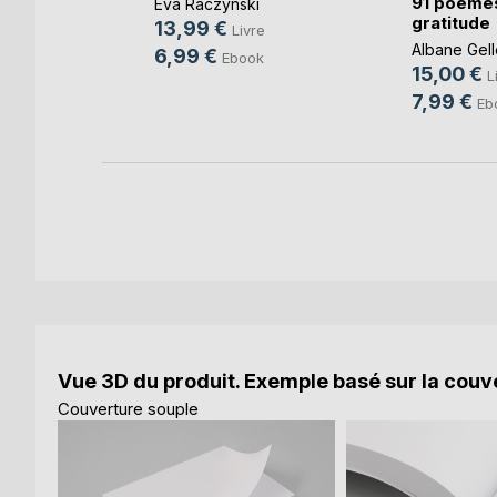
91 poème
Eva Raczynski
re
gratitude
13,99 €
Livre
Albane Gell
6,99 €
Ebook
15,00 €
L
7,99 €
Eb
Vue 3D du produit. Exemple basé sur la couve
Couverture souple