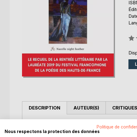
ISB
Édi
Date
Lang
Éval
0%
Disp
DESCRIPTION
AUTEUR(S)
CRITIQUES
Un premier receuil de textes est parfois le fruit 
Politique de confiden
une fois, comme un défi, un soulagement, une libé
Nous respectons la protection des données
Mais si l'auteure récidive, c'est un engagement a