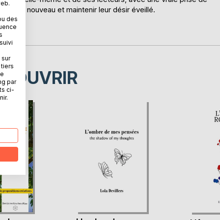
web.
éduire à nouveau et maintenir leur désir éveillé.
ait.
ou des
quence
s
suivi
 sur
tiers
ÉCOUVRIR
ne
ng par
ts ci-
ir.