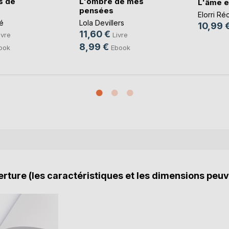
s de
L'ombre de mes
L'âme e
pensées
Elorri Ré
é
Lola Devillers
10,99 
11,60 €
ivre
Livre
8,99 €
ook
Ebook
rture (les caractéristiques et les dimensions peuv