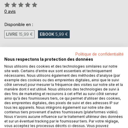
Évaluation:
0%
0
avis
Disponible en :
LIVRE
15,99 €
EBOOK
5,99 €
5,99 €
Politique de confidentialité
TVA incluse
Nous respectons la protection des données
Téléchargement disponible dès maintenant
Nous utilisons des cookies et des technologies similaires sur notre
site web. Certains d'entre eux sont essentiels et techniquement
nécessaires. Nous utilisons également des méthodes d'analyse (par
exemple des cookies ou des empreintes digitales, ainsi que le suivi
AJOUTER AU PANIER
côté serveur) pour mesurer la fréquence des visites sur notre site et la
manière dont il est utilisé. Nous utilisons des technologies de suivi à
des fins de marketing et recourons à cet effet au suivi côté serveur
ainsi qu'à des fournisseurs tiers, ce qui permet d'utiliser des cookies,
Ajouter à ma liste d'envies
des empreintes digitales, des pixels de suivi et des adresses IP sur
Laisser un avis
tous les appareils. Nous intégrons également sur notre site des
contenus tiers provenant d'autres fournisseurs (plateformes vidéo).
Nous n'avons aucune influence sur le traitement ultérieur des données
et sur un éventuel tracking par le fournisseur tiers. Par votre réglage,
vous acceptez les processus décrits ci-dessus. Vous pouvez