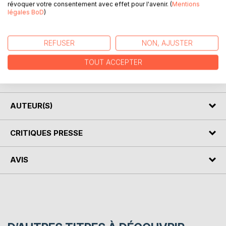
révoquer votre consentement avec effet pour l'avenir. (
Mentions
légales BoD
)
DESCRIPTION
REFUSER
NON, AJUSTER
TOUT ACCEPTER
Ballade dans mon imaginaire à travers des textes écrits lors
d'un atelier d'écriture
AUTEUR(S)
CRITIQUES PRESSE
AVIS