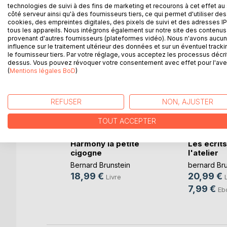
technologies de suivi à des fins de marketing et recourons à cet effet au 
D’AUTRES TITRES À D
côté serveur ainsi qu'à des fournisseurs tiers, ce qui permet d'utiliser des
cookies, des empreintes digitales, des pixels de suivi et des adresses IP
tous les appareils. Nous intégrons également sur notre site des contenus 
provenant d'autres fournisseurs (plateformes vidéo). Nous n'avons aucu
influence sur le traitement ultérieur des données et sur un éventuel tracki
le fournisseur tiers. Par votre réglage, vous acceptez les processus décri
dessus. Vous pouvez révoquer votre consentement avec effet pour l'aven
(
Mentions légales BoD
)
REFUSER
NON, AJUSTER
TOUT ACCEPTER
mémoire
Harmony la petite
Les écrit
ctor
cigogne
l'atelier
tein
Bernard Brunstein
bernard Bru
18,99 €
20,99 €
re
Livre
7,99 €
k
Eb