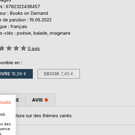
N : 9782322438457
teur : Books on Demand
 de parution : 19.06.2022
ue : français
-clés : poésie, balade, imaginaire
uation:
0
avis
onible en :
LIVRE
18,99 €
EBOOK
7,49 €
 PRESSE
AVIS
tialité
web.
ers d'écriture sur des thèmes variés
ou des
quence
s