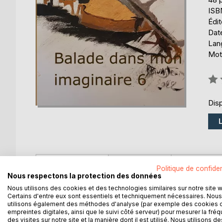
ISB
Édi
Date
Lang
Mots
Éval
0%
Disp
DESCRIPTION
AUTEUR(S)
CRITIQUES
Politique de confiden
Nous respectons la protection des données
Nous utilisons des cookies et des technologies similaires sur notre site 
Ce livre présente mes textes écrits lors des ateli
Certains d'entre eux sont essentiels et techniquement nécessaires. Nous
utilisons également des méthodes d'analyse (par exemple des cookies 
empreintes digitales, ainsi que le suivi côté serveur) pour mesurer la fré
des visites sur notre site et la manière dont il est utilisé. Nous utilisons de