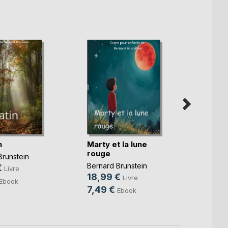
n
Marty et la lune
Ohé b
rouge
Brunstein
prov
Bernard Brunstein
€
Livre
Bernar
18,99 €
Livre
Ebook
35,0
7,49 €
Ebook
16,9