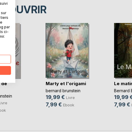
suivi
ÉCOUVRIR
 sur
tiers
ne
ng par
ts ci-
ir.
s de
Marty et l'origami
Le mati
bernard brunstein
Bernard 
nstein
19,99 €
19,99 
Livre
Livre
7,99 €
7,99 €
Ebook
ook