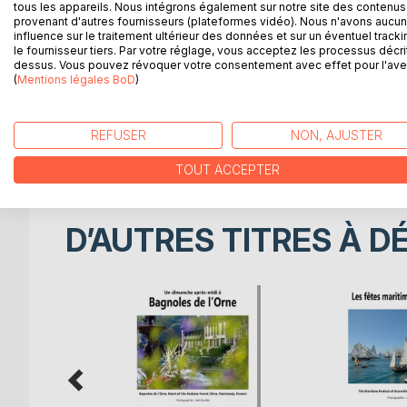
tous les appareils. Nous intégrons également sur notre site des contenus 
Une balade estivale sur le littoral du Nord Bretag
provenant d'autres fournisseurs (plateformes vidéo). Nous n'avons aucu
influence sur le traitement ultérieur des données et sur un éventuel tracki
Rose. Trégastel avec son Île Rénote très plaisan
le fournisseur tiers. Par votre réglage, vous acceptez les processus décri
roches empreintes de mystères qui nous font ress
dessus. Vous pouvez révoquer votre consentement avec effet pour l'aven
port et sa jolie plage de Trestrignel.
(
Mentions légales BoD
)
A summer walk on North Brittany coast (Côtes d'Ar
its very pleasant Rénote island. Ploumanac'h with 
REFUSER
NON, AJUSTER
make us feel the power of natural elements. Perros
TOUT ACCEPTER
D’AUTRES TITRES À D