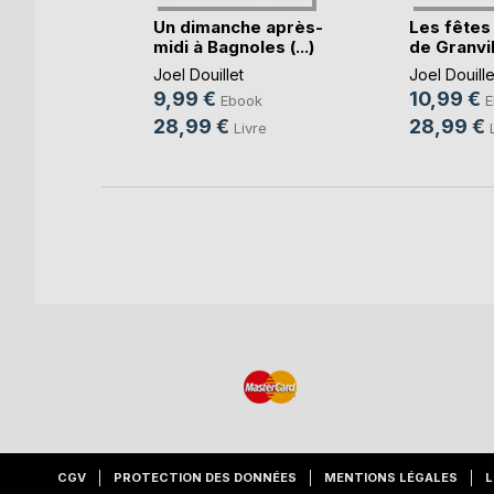
 de la
Un dimanche après-
Les fêtes
olf(...)
midi à Bagnoles (...)
de Granvil
Joel Douillet
Joel Douille
9,99 €
10,99 €
ok
Ebook
E
28,99 €
28,99 €
re
Livre
CGV
PROTECTION DES DONNÉES
MENTIONS LÉGALES
L