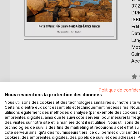
37,
DRM 
ISB
Édi
Date
Lang
Mot
Gui
Acce
Éval
0%
Politique de confiden
Disp
Nous respectons la protection des données
Nous utilisons des cookies et des technologies similaires sur notre site 
Certains d'entre eux sont essentiels et techniquement nécessaires. Nous
utilisons également des méthodes d'analyse (par exemple des cookies 
empreintes digitales, ainsi que le suivi côté serveur) pour mesurer la fré
des visites sur notre site et la manière dont il est utilisé. Nous utilisons de
technologies de suivi à des fins de marketing et recourons à cet effet au 
DESCRIPTION
AUTEUR(S)
CRITIQUES
côté serveur ainsi qu'à des fournisseurs tiers, ce qui permet d'utiliser des
cookies, des empreintes digitales, des pixels de suivi et des adresses IP