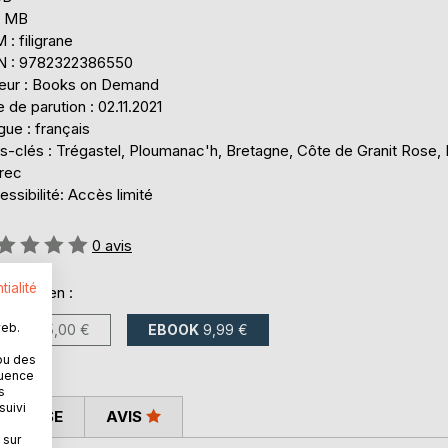
2 MB
: filigrane
N : 9782322386550
teur : Books on Demand
 de parution : 02.11.2021
ue : français
s-clés : Trégastel, Ploumanac'h, Bretagne, Côte de Granit Rose,
rrec
ssibilité: Accès limité
uation:
0
avis
tialité
onible en :
web.
LIVRE
25,00 €
EBOOK
9,99 €
ou des
quence
s
suivi
 PRESSE
AVIS
 sur