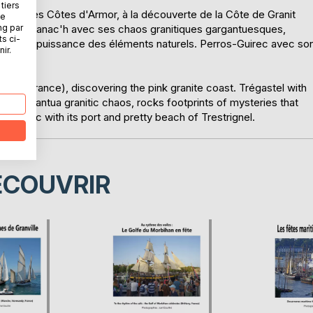
tiers
ne dans les Côtes d'Armor, à la découverte de la Côte de Granit
ne
ng par
te, Ploumanac'h avec ses chaos granitiques gargantuesques,
ts ci-
entir la puissance des éléments naturels. Perros-Guirec avec so
ir.
mor, France), discovering the pink granite coast. Trégastel with
his gargantua granitic chaos, rocks footprints of mysteries that
-Guirec with its port and pretty beach of Trestrignel.
ÉCOUVRIR