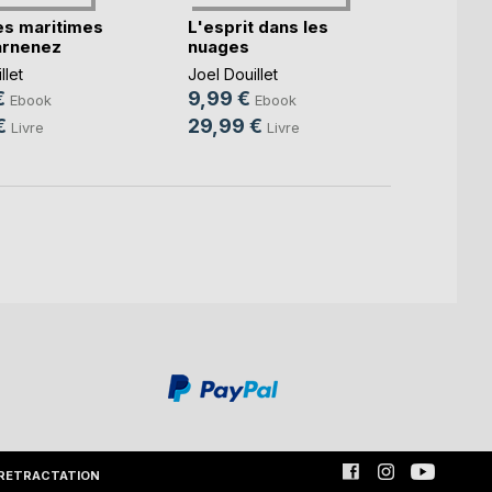
es maritimes
L'esprit dans les
Carol
arnenez
nuages
Jullou
cie(...)
llet
Joel Douillet
Joel Do
€
9,99 €
9,99
Ebook
Ebook
€
29,99 €
29,9
Livre
Livre
RETRACTATION