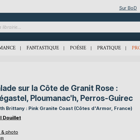
Sur BoD
MANCE
FANTASTIQUE
POÉSIE
PRATIQUE
PR
lade sur la Côte de Granit Rose :
égastel, Ploumanac'h, Perros-Guirec
th Brittany : Pink Granite Coast (Côtes d'Armor, France)
l Douillet
s & photo
UB