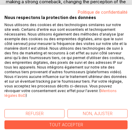
making a strong comeback, changing the perception of the
English Boxing world..
Politique de confidentialité
Nous respectons la protection des données
Those blood splattered days in Bolton, resuming more than
Nous utilisons des cookies et des technologies similaires sur notre
150 fights and 3000 shots, took me so close to the fighters
site web. Certains d'entre eux sont essentiels et techniquement
I could smell their blood and sweat.
nécessaires. Nous utilisons également des méthodes d'analyse (par
exemple des cookies ou des empreintes digitales, ainsi que le suivi
côté serveur) pour mesurer la fréquence des visites sur notre site et la
I saw brave men pushed to their limits, fighting through
manière dont il est utilisé. Nous utilisons des technologies de suivi à
extremely brutal or even bone-crushing victories and
des fins de marketing et recourons à cet effet au suivi côté serveur
defeats.
ainsi qu'à des fournisseurs tiers, ce qui permet d'utiliser des cookies,
des empreintes digitales, des pixels de suivi et des adresses IP sur
My camera lens captured unique perspectives, waves of
tous les appareils. Nous intégrons également sur notre site des
intense rage, bursts of madness, flashes of despair and
contenus tiers provenant d'autres fournisseurs (plateformes vidéo).
relief but most of all, an unmatched mutual respect.
Nous n'avons aucune influence sur le traitement ultérieur des données
et sur un éventuel tracking par le fournisseur tiers. Par votre réglage,
This unusual family took me in and I tried to give back the
vous acceptez les processus décrits ci-dessus. Vous pouvez
justice it deserves with this selection of chosen
révoquer votre consentement avec effet pour l'avenir. (
Mentions
photographs.
légales BoD
)
Welcome to the BARE-KNUCKLE world, one that never
died, one that will forever live.
REFUSER
NON, AJUSTER
TOUT ACCEPTER
* Pendant deux ans j'ai côtoyé en tant que photographe le
milieu de la boxe le plus sulfureux d'Angleterre, un milieu où