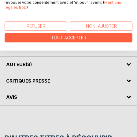
révoquer votre consentement avec effet pour l'avenir. (
Mentions
légales BoD
)
DESCRIPTION
REFUSER
NON, AJUSTER
"Befehl aus dem Dunkel" ist ein 1932 veröffentlichter
Science-Fiction-Roman (damals: Zukunftsroman, oder
TOUT ACCEPTER
auch utopisch-technischer Roman) des Autors Hans
Dominik.
AUTEUR(S)
CRITIQUES PRESSE
AVIS