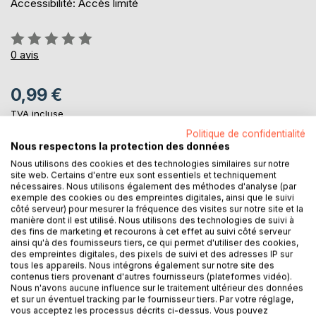
Accessibilité: Accès limité
Évaluation:
0%
0
avis
0,99 €
TVA incluse
Téléchargement disponible dès maintenant
Politique de confidentialité
Nous respectons la protection des données
Nous utilisons des cookies et des technologies similaires sur notre
AJOUTER AU PANIER
site web. Certains d'entre eux sont essentiels et techniquement
nécessaires. Nous utilisons également des méthodes d'analyse (par
exemple des cookies ou des empreintes digitales, ainsi que le suivi
côté serveur) pour mesurer la fréquence des visites sur notre site et la
Ajouter à ma liste d'envies
manière dont il est utilisé. Nous utilisons des technologies de suivi à
Laisser un avis
des fins de marketing et recourons à cet effet au suivi côté serveur
ainsi qu'à des fournisseurs tiers, ce qui permet d'utiliser des cookies,
des empreintes digitales, des pixels de suivi et des adresses IP sur
tous les appareils. Nous intégrons également sur notre site des
contenus tiers provenant d'autres fournisseurs (plateformes vidéo).
Nous n'avons aucune influence sur le traitement ultérieur des données
et sur un éventuel tracking par le fournisseur tiers. Par votre réglage,
vous acceptez les processus décrits ci-dessus. Vous pouvez