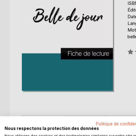
ISB
Édit
Date
Lang
Mots
bell
Éval
0%
DESCRIPTION
AUTEUR(S)
CRITIQUES
Politique de confiden
Nous respectons la protection des données
Nous utilisons des cookies et des technologies similaires sur notre site 