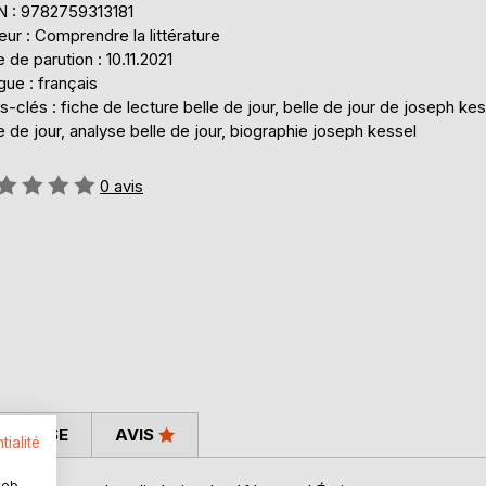
N : 9782759313181
eur : Comprendre la littérature
 de parution : 10.11.2021
ue : français
-clés : fiche de lecture belle de jour, belle de jour de joseph kes
e de jour, analyse belle de jour, biographie joseph kessel
uation:
0
avis
 PRESSE
AVIS
tialité
web.