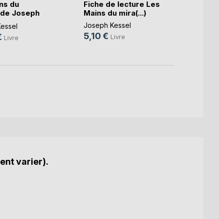
ns du
Fiche de lecture Les
Fiche
 de Joseph
Mains du mira(...)
Lion (
Joseph Kessel
Joseph
essel
5,10 €
6,99
€
Livre
Livre
ent varier).