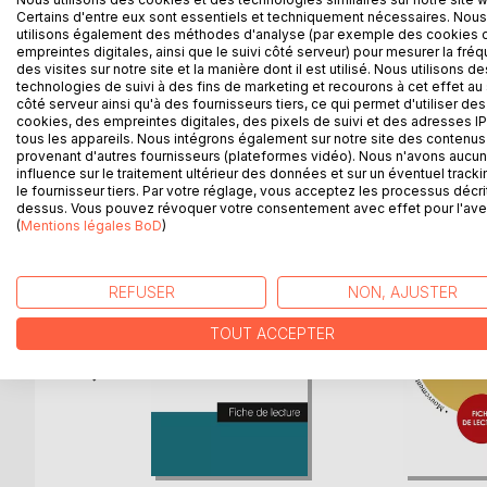
Venez découvrir Belle de jour de Joseph Kessel grâ
Certains d'entre eux sont essentiels et techniquement nécessaires. Nous
spécialiste universitaire, cette fiche de lectur
utilisons également des méthodes d'analyse (par exemple des cookies 
contient la biographie de l'écrivain, le résumé déta
empreintes digitales, ainsi que le suivi côté serveur) pour mesurer la fré
des visites sur notre site et la manière dont il est utilisé. Nous utilisons de
et l'analyse complète. Retrouvez tous nos titres s
technologies de suivi à des fins de marketing et recourons à cet effet au 
côté serveur ainsi qu'à des fournisseurs tiers, ce qui permet d'utiliser des
cookies, des empreintes digitales, des pixels de suivi et des adresses IP
tous les appareils. Nous intégrons également sur notre site des contenus 
provenant d'autres fournisseurs (plateformes vidéo). Nous n'avons aucu
D’AUTRES TITRES À D
influence sur le traitement ultérieur des données et sur un éventuel tracki
le fournisseur tiers. Par votre réglage, vous acceptez les processus décri
dessus. Vous pouvez révoquer votre consentement avec effet pour l'aven
(
Mentions légales BoD
)
REFUSER
NON, AJUSTER
TOUT ACCEPTER
tion