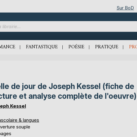
Sur BoD
MANCE
FANTASTIQUE
POÉSIE
PRATIQUE
PR
lle de jour de Joseph Kessel (fiche de
cture et analyse complète de l'oeuvre)
eph Kessel
ascolaire & langues
verture souple
pages