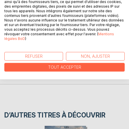
ainsi qu'à des fournisseurs tiers, ce qui permet d'utiliser des cookies,
une vie en sursis, faite d'espoirs et d'attentes qui ne
des empreintes digitales, des pixels de suivi et des adresses IP sur
viennent pas. Une éternelle incertitude de l'autre. Une
tous les appareils. Nous intégrons également sur notre site des
contenus tiers provenant d'autres fournisseurs (plateformes vidéo).
douleur écrite sur papier durant des années. Un amour en
Nous n'avons aucune influence sur le traitement ultérieur des données
suspend. Ma thérapie à travers de nombreux textes. Mon
et sur un éventuel tracking par le fournisseur tiers. Par votre réglage,
Bény ..
vous acceptez les processus décrits ci-dessus. Vous pouvez
révoquer votre consentement avec effet pour l'avenir. (
Mentions
légales BoD
)
AUTEUR(S)
REFUSER
NON, AJUSTER
CRITIQUES PRESSE
TOUT ACCEPTER
AVIS
D’AUTRES TITRES À DÉCOUVRIR