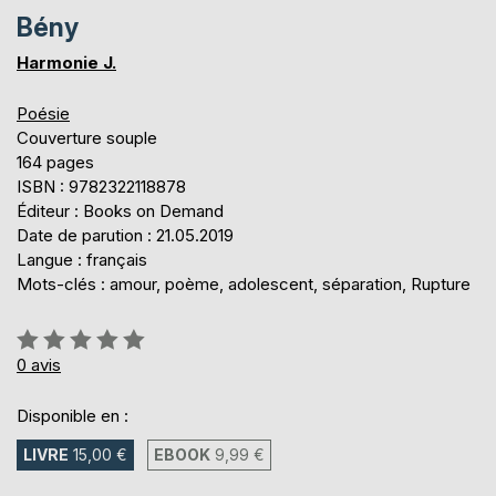
Bény
Harmonie J.
Poésie
Couverture souple
164 pages
ISBN : 9782322118878
Éditeur : Books on Demand
Date de parution : 21.05.2019
Langue : français
Mots-clés : amour, poème, adolescent, séparation, Rupture
Évaluation:
0%
0
avis
Disponible en :
LIVRE
15,00 €
EBOOK
9,99 €