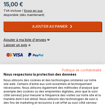
15,00 €
TVA incluse /
Envoi en sus
disponible (dès maintenant)
AJOUTER AU PANIER
Ajouter à ma liste d'envies
Laisser un avis
Politique de confidentialité
Nous respectons la protection des données
Nous utilisons des cookies et des technologies similaires sur notre
DESCRIPTION
site web. Certains d'entre eux sont essentiels et techniquement
nécessaires. Nous utilisons également des méthodes d'analyse (par
exemple des cookies ou des empreintes digitales, ainsi que le suivi
Le premier amour, le grand amour .. Dure t-il toujours ?
côté serveur) pour mesurer la fréquence des visites sur notre site et la
Existe t-il encore ? L'être aimé perdu, l'est-il à jamais ? Un
manière dont il est utilisé. Nous utilisons des technologies de suivi à
des fins de marketing et recourons à cet effet au suivi côté serveur
retour est possible ? Tant de questions et de souffrance,