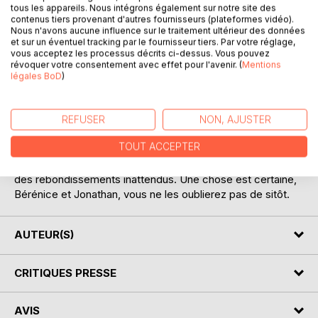
tous les appareils. Nous intégrons également sur notre site des
contenus tiers provenant d'autres fournisseurs (plateformes vidéo).
Nous n'avons aucune influence sur le traitement ultérieur des données
et sur un éventuel tracking par le fournisseur tiers. Par votre réglage,
vous acceptez les processus décrits ci-dessus. Vous pouvez
DESCRIPTION
révoquer votre consentement avec effet pour l'avenir. (
Mentions
légales BoD
)
Elevés dans la culture des parents ont toujours raison, ces
deux adolescents vont donc dire oui, mais à leurs
REFUSER
NON, AJUSTER
conditions.
TOUT ACCEPTER
Ils vont vous émouvoir, vous faire rire mais aussi pleurer.
Vous allez découvrir des situations qui ne sont pas figées,
des rebondissements inattendus. Une chose est certaine,
Bérénice et Jonathan, vous ne les oublierez pas de sitôt.
AUTEUR(S)
CRITIQUES PRESSE
AVIS