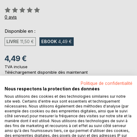
Évaluation:
0%
0
avis
Disponible en :
LIVRE
11,50 €
EBOOK
4,49 €
4,49 €
TVA incluse
Téléchargement disponible dès maintenant
Politique de confidentialité
Nous respectons la protection des données
AJOUTER AU PANIER
Nous utilisons des cookies et des technologies similaires sur notre
site web. Certains d'entre eux sont essentiels et techniquement
nécessaires. Nous utilisons également des méthodes d'analyse (par
Ajouter à ma liste d'envies
exemple des cookies ou des empreintes digitales, ainsi que le suivi
côté serveur) pour mesurer la fréquence des visites sur notre site et la
Laisser un avis
manière dont il est utilisé. Nous utilisons des technologies de suivi à
des fins de marketing et recourons à cet effet au suivi côté serveur
ainsi qu'à des fournisseurs tiers, ce qui permet d'utiliser des cookies,
des empreintes digitales, des pixels de suivi et des adresses IP sur