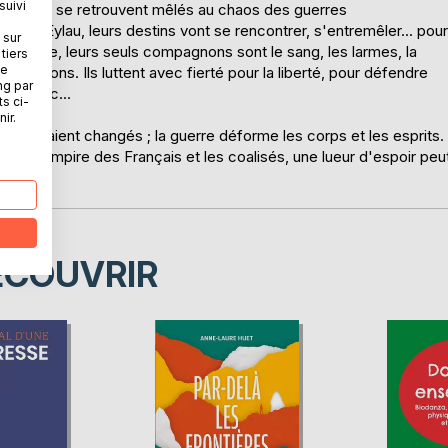
suivi
différentes se retrouvent mêlés au chaos des guerres
rtrière Eylau, leurs destins vont se rencontrer, s'entremêler... pour
 sur
a guerre, leurs seuls compagnons sont le sang, les larmes, la
tiers
ne
 des canons. Ils luttent avec fierté pour la liberté, pour défendre
ng par
urt avec...
ts ci-
ir.
reviendraient changés ; la guerre déforme les corps et les esprits.
tre l'Empire des Français et les coalisés, une lueur d'espoir peu
ÉCOUVRIR