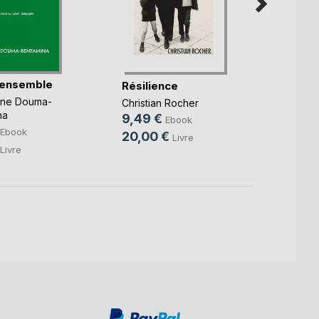
 ensemble
Les m
Résilience
l'espr
nne Douma-
Christian Rocher
Franck
na
9,49 €
Ebook
9,99
Ebook
20,00 €
Livre
14,9
Livre