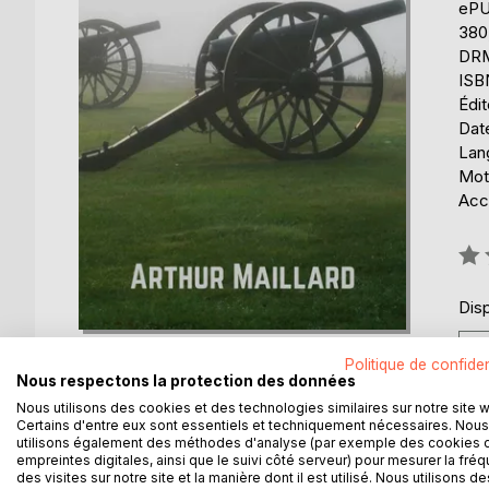
eP
380
DRM 
ISB
Édi
Date
Lang
Mots
Acce
Éval
0%
Disp
Politique de confiden
Nous respectons la protection des données
Nous utilisons des cookies et des technologies similaires sur notre site 
Certains d'entre eux sont essentiels et techniquement nécessaires. Nous
DESCRIPTION
AUTEUR(S)
CRITIQUES
utilisons également des méthodes d'analyse (par exemple des cookies 
empreintes digitales, ainsi que le suivi côté serveur) pour mesurer la fré
des visites sur notre site et la manière dont il est utilisé. Nous utilisons de