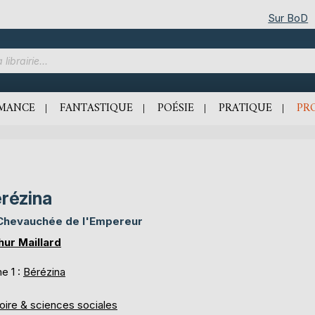
Sur BoD
MANCE
FANTASTIQUE
POÉSIE
PRATIQUE
PR
rézina
Chevauchée de l'Empereur
hur Maillard
e 1 :
Bérézina
oire & sciences sociales