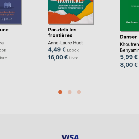
'une
Par-delà les
frontières
Danser
ra
Anne-Laure Huet
Khoufre
4,49 €
ook
Ebook
Benyami
5,99 €
16,00 €
ivre
Livre
8,00 €