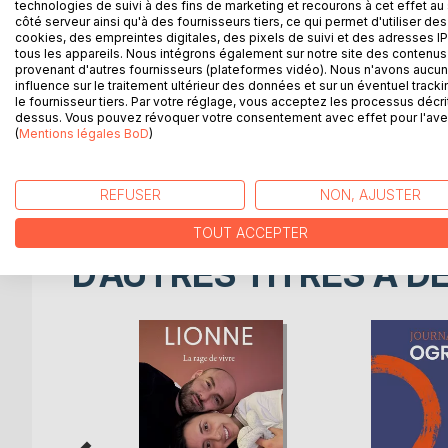
technologies de suivi à des fins de marketing et recourons à cet effet au 
1804. Quatre soldats aux origines et à l'histoire 
côté serveur ainsi qu'à des fournisseurs tiers, ce qui permet d'utiliser des
napoléoniennes. De la bataille d'Austerlitz à la meu
cookies, des empreintes digitales, des pixels de suivi et des adresses IP
s'éloigner à jamais. Dans une Europe ravagée par l
tous les appareils. Nous intégrons également sur notre site des contenus 
provenant d'autres fournisseurs (plateformes vidéo). Nous n'avons aucu
peur, le froid, les sacrifices et le tir assourdissant
influence sur le traitement ultérieur des données et sur un éventuel tracki
leur patrie, mais les années passent, et l'espoir me
le fournisseur tiers. Par votre réglage, vous acceptez les processus décri
dessus. Vous pouvez révoquer votre consentement avec effet pour l'aven
(
Mentions légales BoD
)
Ils sont un jour partis de chez eux, sachant qu'ils 
Mais même au plus profond de l'incessante lutte en
toujours jaillir...
REFUSER
NON, AJUSTER
TOUT ACCEPTER
D’AUTRES TITRES À D