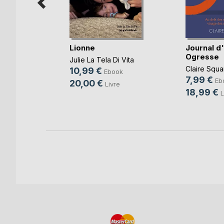
ances
Lionne
Journal d
s
Ogresse
Julie La Tela Di Vita
,
Bernard
Claire Squa
10,99 €
Ebook
7,99 €
Eb
20,00 €
Livre
k
18,99 €
L
re