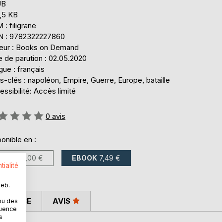
UB
,5 KB
: filigrane
N : 9782322227860
teur : Books on Demand
 de parution : 02.05.2020
ue : français
-clés : napoléon, Empire, Guerre, Europe, bataille
ssibilité: Accès limité
uation:
0
avis
onible en :
LIVRE
15,00 €
EBOOK
7,49 €
tialité
web.
 PRESSE
AVIS
ou des
quence
s