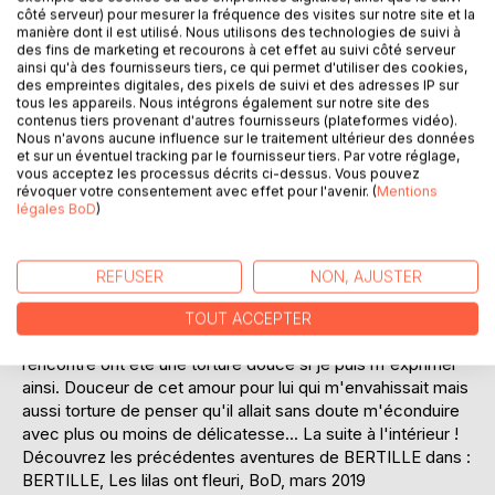
Laisser un avis
côté serveur) pour mesurer la fréquence des visites sur notre site et la
manière dont il est utilisé. Nous utilisons des technologies de suivi à
des fins de marketing et recourons à cet effet au suivi côté serveur
ainsi qu'à des fournisseurs tiers, ce qui permet d'utiliser des cookies,
des empreintes digitales, des pixels de suivi et des adresses IP sur
tous les appareils. Nous intégrons également sur notre site des
contenus tiers provenant d'autres fournisseurs (plateformes vidéo).
Nous n'avons aucune influence sur le traitement ultérieur des données
et sur un éventuel tracking par le fournisseur tiers. Par votre réglage,
vous acceptez les processus décrits ci-dessus. Vous pouvez
DESCRIPTION
révoquer votre consentement avec effet pour l'avenir. (
Mentions
légales BoD
)
BERTILLE est une jeune retraitée. Mariée à Jean-Baptiste,
ils ont quatre enfants et huit petits-enfants. Cette année va
REFUSER
NON, AJUSTER
être très forte en émotions et placée résolument sous le
signe de l'Amour dans l'entourage de l'héroïne. Extrait : "La
TOUT ACCEPTER
journée et demie et la nuit qui me séparaient de notre
rencontre ont été une torture douce si je puis m'exprimer
ainsi. Douceur de cet amour pour lui qui m'envahissait mais
aussi torture de penser qu'il allait sans doute m'éconduire
avec plus ou moins de délicatesse... La suite à l'intérieur !
Découvrez les précédentes aventures de BERTILLE dans :
BERTILLE, Les lilas ont fleuri, BoD, mars 2019