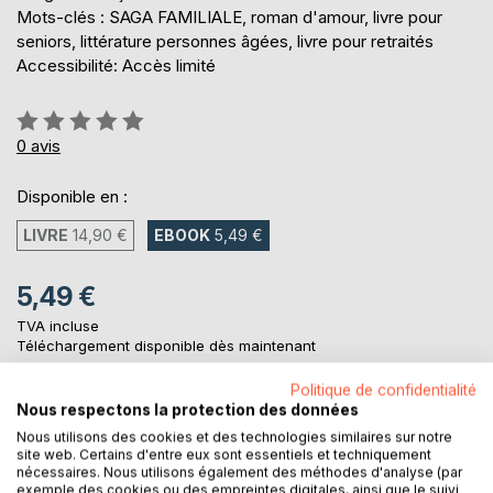
Mots-clés : SAGA FAMILIALE, roman d'amour, livre pour
seniors, littérature personnes âgées, livre pour retraités
Accessibilité: Accès limité
Évaluation:
0%
0
avis
Disponible en :
LIVRE
14,90 €
EBOOK
5,49 €
5,49 €
TVA incluse
Téléchargement disponible dès maintenant
Politique de confidentialité
Nous respectons la protection des données
AJOUTER AU PANIER
Nous utilisons des cookies et des technologies similaires sur notre
site web. Certains d'entre eux sont essentiels et techniquement
nécessaires. Nous utilisons également des méthodes d'analyse (par
Ajouter à ma liste d'envies
exemple des cookies ou des empreintes digitales, ainsi que le suivi