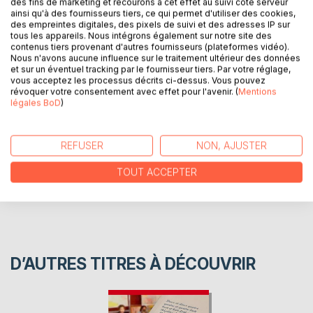
des fins de marketing et recourons à cet effet au suivi côté serveur
intérêt face à la marche du monde mais qui comptent tant
ainsi qu'à des fournisseurs tiers, ce qui permet d'utiliser des cookies,
des empreintes digitales, des pixels de suivi et des adresses IP sur
dans la vie d’un enfant, puis dans la vie d’un homme, quand
tous les appareils. Nous intégrons également sur notre site des
celui-ci a assez de sagesse pour se tourner vers son
contenus tiers provenant d'autres fournisseurs (plateformes vidéo).
passé heureux.
Nous n'avons aucune influence sur le traitement ultérieur des données
et sur un éventuel tracking par le fournisseur tiers. Par votre réglage,
vous acceptez les processus décrits ci-dessus. Vous pouvez
révoquer votre consentement avec effet pour l'avenir. (
Mentions
AUTEUR(S)
légales BoD
)
CRITIQUES PRESSE
REFUSER
NON, AJUSTER
AVIS
TOUT ACCEPTER
D’AUTRES TITRES À DÉCOUVRIR