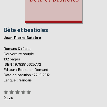
Bête et bestioles
Jean-Pierre Batsère
Romans & récits
Couverture souple
132 pages
ISBN : 9782810625772
Éditeur : Books on Demand
Date de parution : 22.10.2012
Langue : français
Évaluation:
0%
0
avis