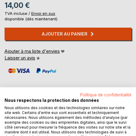
14,00 €
TVA incluse /
Envoi en sus
disponible (dès maintenant)
AJOUTER AU PANIER
Ajouter à ma liste d'envies
Laisser un avis
Politique de confidentialité
Nous respectons la protection des données
DESCRIPTION
Nous utilisons des cookies et des technologies similaires sur notre
site web. Certains d'entre eux sont essentiels et techniquement
nécessaires. Nous utilisons également des méthodes d'analyse (par
Malgré son âge certain, c’est pourtant avec un cœur et une
exemple des cookies ou des empreintes digitales, ainsi que le suivi
côté serveur) pour mesurer la fréquence des visites sur notre site et la
âme d’enfant qu’il s’adresse à nous.
manière dont il est utilisé. Nous utilisons des technologies de suivi à
Incorrigible naïf, il redécouvre ces instants, sans grand