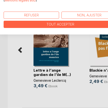
(
Mentions légales BoD
)
D’AUTRES TITRES À D
REFUSER
NON, AJUSTER
TOUT ACCEPTER
Lettre à l'ange
Blackie n'
'unir,
gardien de l'ile M(...)
Genevieve 
auver
Genevieve Leclercq
2,49 €
Eb
z
3,49 €
Ebook
k
e