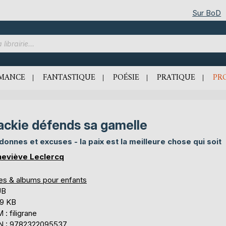
Sur BoD
MANCE
FANTASTIQUE
POÉSIE
PRATIQUE
PR
ackie défends sa gamelle
donnes et excuses - la paix est la meilleure chose qui soit
eviève Leclercq
res & albums pour enfants
UB
,9 KB
: filigrane
N : 9782322095537