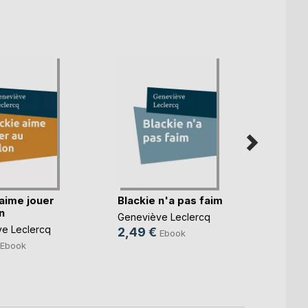
 aime jouer
Blackie n'a pas faim
Black
n
l'ennu
Geneviève Leclercq
e Leclercq
Genevi
2,49 €
Ebook
2,49
Ebook