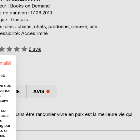
teur : Books on Demand
 de parution : 17.06.2019
ue : français
-clés : chiens, chats, pardonne, sincere, ami
ssibilité: Accès limité
uation:
0
avis
tialité
web.
ou des
quence
 PRESSE
AVIS
s
suivi
 sur
ur et sans être rancunier vivre en paix est la meilleure vie qui
tiers
ne
ng par
ts ci-
ir.