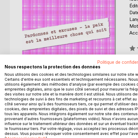
Édi
Date
Lang
Mots
Acce
Éval
0%
Politique de confiden
Nous respectons la protection des données
Nous utilisons des cookies et des technologies similaires sur notre site 
Certains d'entre eux sont essentiels et techniquement nécessaires. Nous
utilisons également des méthodes d'analyse (par exemple des cookies 
empreintes digitales, ainsi que le suivi côté serveur) pour mesurer la fré
DESCRIPTION
AUTEUR(S)
CRITIQUES
des visites sur notre site et la manière dont il est utilisé. Nous utilisons de
technologies de suivi à des fins de marketing et recourons à cet effet au 
côté serveur ainsi qu'à des fournisseurs tiers, ce qui permet d'utiliser des
Blackie a une bonne âme et un bon caractère.
cookies, des empreintes digitales, des pixels de suivi et des adresses IP
Apprendre à partager en pardonnant sans tenir rigue
tous les appareils. Nous intégrons également sur notre site des contenus 
soit
provenant d'autres fournisseurs (plateformes vidéo). Nous n'avons aucu
influence sur le traitement ultérieur des données et sur un éventuel tracki
le fournisseur tiers. Par votre réglage, vous acceptez les processus décri
dessus. Vous pouvez révoquer votre consentement avec effet pour l'aven