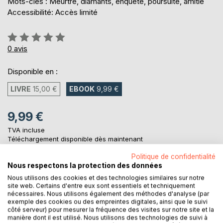
Mots-clés : Meurtre, diamants, enquête, poursuite, amitié
Accessibilité: Accès limité
Évaluation:
0%
0
avis
Disponible en :
LIVRE
15,00 €
EBOOK
9,99 €
9,99 €
TVA incluse
Téléchargement disponible dès maintenant
Politique de confidentialité
Nous respectons la protection des données
AJOUTER AU PANIER
Nous utilisons des cookies et des technologies similaires sur notre
site web. Certains d'entre eux sont essentiels et techniquement
nécessaires. Nous utilisons également des méthodes d'analyse (par
Ajouter à ma liste d'envies
exemple des cookies ou des empreintes digitales, ainsi que le suivi
côté serveur) pour mesurer la fréquence des visites sur notre site et la
Laisser un avis
manière dont il est utilisé. Nous utilisons des technologies de suivi à