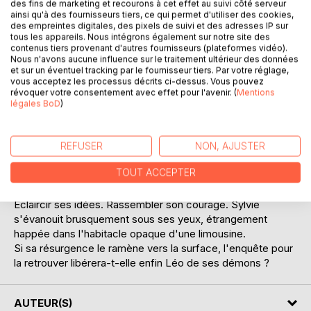
des fins de marketing et recourons à cet effet au suivi côté serveur
ainsi qu'à des fournisseurs tiers, ce qui permet d'utiliser des cookies,
des empreintes digitales, des pixels de suivi et des adresses IP sur
tous les appareils. Nous intégrons également sur notre site des
contenus tiers provenant d'autres fournisseurs (plateformes vidéo).
Nous n'avons aucune influence sur le traitement ultérieur des données
et sur un éventuel tracking par le fournisseur tiers. Par votre réglage,
vous acceptez les processus décrits ci-dessus. Vous pouvez
DESCRIPTION
révoquer votre consentement avec effet pour l'avenir. (
Mentions
légales BoD
)
Radié de la médecine et veuf, délaissant sa fille Marie, Léo
se consume dans une déprime, qu'il noie inlassablement
REFUSER
NON, AJUSTER
dans l'alcool.
TOUT ACCEPTER
Une nouvelle fois isolé dans des pensées confuses, il erre,
quand le destin met sur sa route une amie d'enfance.
Eclaircir ses idées. Rassembler son courage. Sylvie
s'évanouit brusquement sous ses yeux, étrangement
happée dans l'habitacle opaque d'une limousine.
Si sa résurgence le ramène vers la surface, l'enquête pour
la retrouver libérera-t-elle enfin Léo de ses démons ?
AUTEUR(S)