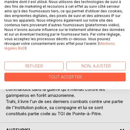
manière dont il est utilisé. Nous utilisons des technologies de suivi à
des fins de marketing et recourons à cet effet au suivi côté serveur
ainsi qu'à des fournisseurs tiers, ce qui permet d'utiliser des cookies,
des empreintes digitales, des pixels de suivi et des adresses IP sur
DESCRIPTION
tous les appareils. Nous intégrons également sur notre site des
contenus tiers provenant d'autres fournisseurs (plateformes vidéo).
Nous n'avons aucune influence sur le traitement ultérieur des données
L'histoire vraie d'un flic au parcours hors norme, souvent
et sur un éventuel tracking par le fournisseur tiers. Par votre réglage,
vous acceptez les processus décrits ci-dessus. Vous pouvez
confronté aux affaires sensibles. Un récit poignant, haut en
révoquer votre consentement avec effet pour l'avenir. (
Mentions
couleur, nous révèle l'impensable envers du décor.
légales BoD
)
Chevalier sans peur et sans reproche, il a surmonté tous
les obstacles, souvent au péril de sa vie, risquant même la
prison à la suite de montages d'affaires.
REFUSER
NON, AJUSTER
Face à la mort, il abattra l'ex-ennemi public numéro 1 de
l'arc antillais, Patrick Thimalon ; fermera les yeux d'un
TOUT ACCEPTER
collègue tué par balle ; subira la mort de deux camarades
commandos dans la guerre qu'il menait contre les
garimpeiros en forêt amazonienne.
Trahi, il livre l'un de ses derniers combats contre une partie
de l'Institution police, sa compagne et lui se sont
constitués partie civile au TGI de Pointe-à-Pitre.