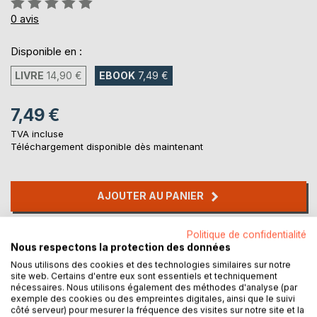
0%
0
avis
Disponible en :
LIVRE
14,90 €
EBOOK
7,49 €
7,49 €
TVA incluse
Téléchargement disponible dès maintenant
AJOUTER AU PANIER
Politique de confidentialité
Ajouter à ma liste d'envies
Nous respectons la protection des données
Laisser un avis
Nous utilisons des cookies et des technologies similaires sur notre
site web. Certains d'entre eux sont essentiels et techniquement
nécessaires. Nous utilisons également des méthodes d'analyse (par
exemple des cookies ou des empreintes digitales, ainsi que le suivi
côté serveur) pour mesurer la fréquence des visites sur notre site et la