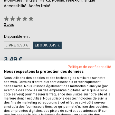
Mots-clés : anglais, Haïku, Poésie, réflexion, langue
Accessibilité: Accès limité
Évaluation:
0%
0
avis
Disponible en :
LIVRE
9,90 €
EBOOK
3,49 €
3,49 €
TVA incluse
Politique de confidentialité
Téléchargement disponible dès maintenant
Nous respectons la protection des données
Nous utilisons des cookies et des technologies similaires sur notre
site web. Certains d'entre eux sont essentiels et techniquement
nécessaires. Nous utilisons également des méthodes d'analyse (par
AJOUTER AU PANIER
exemple des cookies ou des empreintes digitales, ainsi que le suivi
côté serveur) pour mesurer la fréquence des visites sur notre site et la
manière dont il est utilisé. Nous utilisons des technologies de suivi à
des fins de marketing et recourons à cet effet au suivi côté serveur
Ajouter à ma liste d'envies
ainsi qu'à des fournisseurs tiers, ce qui permet d'utiliser des cookies,
Laisser un avis
des empreintes digitales, des pixels de suivi et des adresses IP sur
tous les appareils. Nous intégrons également sur notre site des