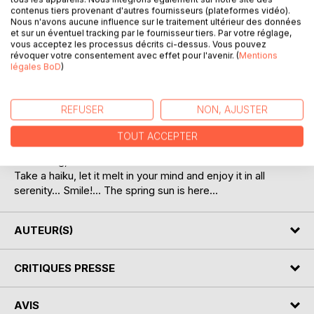
contenus tiers provenant d'autres fournisseurs (plateformes vidéo).
Nous n'avons aucune influence sur le traitement ultérieur des données
et sur un éventuel tracking par le fournisseur tiers. Par votre réglage,
vous acceptez les processus décrits ci-dessus. Vous pouvez
révoquer votre consentement avec effet pour l'avenir. (
Mentions
légales BoD
)
DESCRIPTION
REFUSER
NON, AJUSTER
A book of Haikus to rest and relax...
TOUT ACCEPTER
Haiku captures the present moment, evokes without
describing, is humble and watchful.
Take a haiku, let it melt in your mind and enjoy it in all
serenity... Smile!... The spring sun is here...
AUTEUR(S)
CRITIQUES PRESSE
AVIS