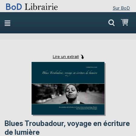
Sur BoD
Skip
Mon
to
Content
Lire un extrait
Skip
Skip
to
to
the
the
end
beginning
of
of
the
the
images
images
gallery
gallery
Blues Troubadour, voyage en écriture
de lumière