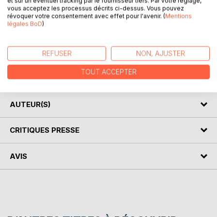
et sur un éventuel tracking par le fournisseur tiers. Par votre réglage,
Une littérature inédite au carrefour de la fiction, de l'essai
vous acceptez les processus décrits ci-dessus. Vous pouvez
et du recueil poétique. Une histoire qui nous transporte,
révoquer votre consentement avec effet pour l'avenir. (
Mentions
légales BoD
)
illustrée par les images du photographe de presse et
auteur d'exposition Pascal Montagne.
Une exploration artistique surprenante qui ne peut
REFUSER
NON, AJUSTER
s'expliquer...
A découvrir de toute urgence !
TOUT ACCEPTER
Edition collector.
AUTEUR(S)
CRITIQUES PRESSE
AVIS