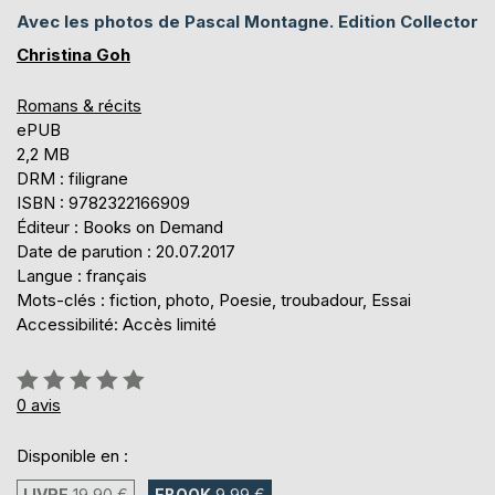
Avec les photos de Pascal Montagne. Edition Collector
Christina Goh
Romans & récits
ePUB
2,2 MB
DRM : filigrane
ISBN : 9782322166909
Éditeur : Books on Demand
Date de parution : 20.07.2017
Langue : français
Mots-clés : fiction, photo, Poesie, troubadour, Essai
Accessibilité: Accès limité
Évaluation:
0%
0
avis
Disponible en :
LIVRE
19,90 €
EBOOK
9,99 €