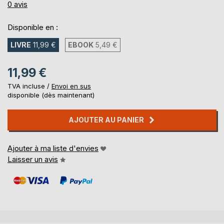
0%
0
avis
Disponible en :
LIVRE
11,99 €
EBOOK
5,49 €
11,99 €
TVA incluse /
Envoi en sus
disponible (dès maintenant)
AJOUTER AU PANIER
Ajouter à ma liste d'envies
Laisser un avis