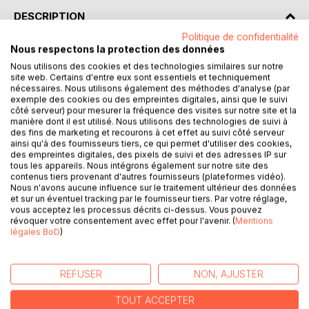
DESCRIPTION
Politique de confidentialité
Nous respectons la protection des données
Emil part à la découverte de Marrakech "la ville rouge" !
Nous utilisons des cookies et des technologies similaires sur notre
Accompagné de ses amis Amine et Leila, il va découvrir les
site web. Certains d'entre eux sont essentiels et techniquement
souks colorés, les palais, les spécialités culinaires du
nécessaires. Nous utilisons également des méthodes d'analyse (par
Maroc et même apprendre de nouveaux mots. Sa mission
exemple des cookies ou des empreintes digitales, ainsi que le suivi
côté serveur) pour mesurer la fréquence des visites sur notre site et la
pour avoir la lampe magique qui le fait rêver, l'emmenera
manière dont il est utilisé. Nous utilisons des technologies de suivi à
sur les pistes du désert et dans un jardin enchanteur... A
des fins de marketing et recourons à cet effet au suivi côté serveur
pied, en calèche ou à dos de dromadaire, suis Emil dans
ainsi qu'à des fournisseurs tiers, ce qui permet d'utiliser des cookies,
des empreintes digitales, des pixels de suivi et des adresses IP sur
ses aventures au Maroc. Bon voyage !
tous les appareils. Nous intégrons également sur notre site des
contenus tiers provenant d'autres fournisseurs (plateformes vidéo).
La collection "CARTES POSTALES D'EMIL :
Nous n'avons aucune influence sur le traitement ultérieur des données
et sur un éventuel tracking par le fournisseur tiers. Par votre réglage,
vous acceptez les processus décrits ci-dessus. Vous pouvez
Dans cette série d'albums illustrés qui convie le jeune
révoquer votre consentement avec effet pour l'avenir. (
Mentions
lecteur à une initiation au voyage, un petit garçon part à la
légales BoD
)
découverte de différentes destinations touristiques. Dans
chaque tome, il explore une ville, son patrimoine, ses sites
emblématiques, ses spécialités culinaires. D'aventures en
REFUSER
NON, AJUSTER
aventures, Emil prend goût au voyage. Il appréhende
TOUT ACCEPTER
d'autres cultures et d'autres langues en s'élançant dans un