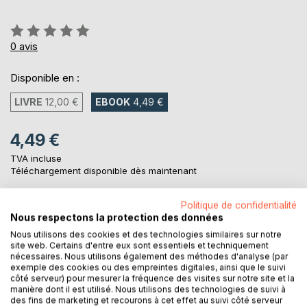
Évaluation:
0%
0
avis
Disponible en :
LIVRE
12,00 €
EBOOK
4,49 €
4,49 €
TVA incluse
Téléchargement disponible dès maintenant
Politique de confidentialité
Nous respectons la protection des données
AJOUTER AU PANIER
Nous utilisons des cookies et des technologies similaires sur notre
site web. Certains d'entre eux sont essentiels et techniquement
Ajouter à ma liste d'envies
nécessaires. Nous utilisons également des méthodes d'analyse (par
exemple des cookies ou des empreintes digitales, ainsi que le suivi
Laisser un avis
côté serveur) pour mesurer la fréquence des visites sur notre site et la
manière dont il est utilisé. Nous utilisons des technologies de suivi à
des fins de marketing et recourons à cet effet au suivi côté serveur