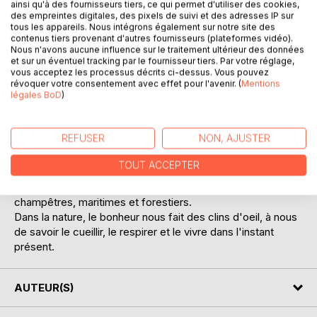
ainsi qu'à des fournisseurs tiers, ce qui permet d'utiliser des cookies,
des empreintes digitales, des pixels de suivi et des adresses IP sur
tous les appareils. Nous intégrons également sur notre site des
contenus tiers provenant d'autres fournisseurs (plateformes vidéo).
Nous n'avons aucune influence sur le traitement ultérieur des données
et sur un éventuel tracking par le fournisseur tiers. Par votre réglage,
DESCRIPTION
vous acceptez les processus décrits ci-dessus. Vous pouvez
révoquer votre consentement avec effet pour l'avenir. (
Mentions
légales BoD
)
Un recueil de poèmes composé comme un bouquet de
bons jours sur terre, afin qu'il ne fane pas trop vite dans le
REFUSER
NON, AJUSTER
vase des souvenirs, et que son parfum vous parvienne et
chasse vos peines.
TOUT ACCEPTER
Ces fleurs poétiques possèdent différentes couleurs,
différentes formes et vous invitent dans des lieux
champêtres, maritimes et forestiers.
Dans la nature, le bonheur nous fait des clins d'oeil, à nous
de savoir le cueillir, le respirer et le vivre dans l'instant
présent.
AUTEUR(S)