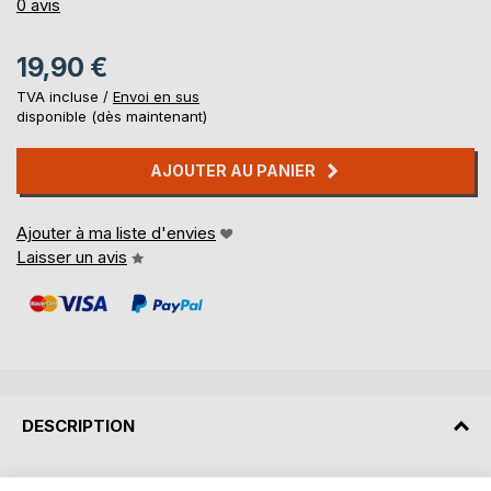
0%
0
avis
19,90 €
TVA incluse /
Envoi en sus
disponible (dès maintenant)
AJOUTER AU PANIER
Ajouter à ma liste d'envies
Laisser un avis
DESCRIPTION
Elle déteste recevoir des ordre,