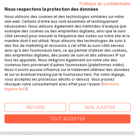
Politique de confidentialité
IL a pour mission de la mettre au pli...
Nous respectons la protection des données
Nous utilisons des cookies et des technologies similaires sur notre
Olivia, jeune journaliste au caractère impétueux et à la
site web. Certains d'entre eux sont essentiels et techniquement
langue bien pendue, se retrouve envoyée avec ses
nécessaires. Nous utilisons également des méthodes d'analyse (par
collègues en séminaire de cohésion. Le but ? Recréer un
exemple des cookies ou des empreintes digitales, ainsi que le suivi
côté serveur) pour mesurer la fréquence des visites sur notre site et la
esprit d'équipe et leur remettre les idées en place.
manière dont il est utilisé. Nous utilisons des technologies de suivi à
Mais lorsqu'ils débarquent au beau milieu de la jungle
des fins de marketing et recourons à cet effet au suivi côté serveur
guyanaise dans un Boot Camp organisé par des
ainsi qu'à des fournisseurs tiers, ce qui permet d'utiliser des cookies,
des empreintes digitales, des pixels de suivi et des adresses IP sur
légionnaires, le petit groupe comprend rapidement qu'il ne
tous les appareils. Nous intégrons également sur notre site des
s'agit absolument pas de vacances organisées ou d'un
contenus tiers provenant d'autres fournisseurs (plateformes vidéo).
simple groupe de parole.
Nous n'avons aucune influence sur le traitement ultérieur des données
et sur un éventuel tracking par le fournisseur tiers. Par votre réglage,
D'épreuves physiques en leçons de morale, nos apprentis
vous acceptez les processus décrits ci-dessus. Vous pouvez
aventuriers devront se surpasser afin de prouver leur
révoquer votre consentement avec effet pour l'avenir. (
Mentions
volonté de solutionner la mésentente qui gangrène le
légales BoD
)
journal.
Pour Olivia, qui déteste l'autorité, les choses s'annoncent
(très) mal... Et ce n'est certainement pas cet instructeur
REFUSER
NON, AJUSTER
froid, distant et inflexible qui lui fera ployer un genou.
TOUT ACCEPTER
Enfin, normalement...