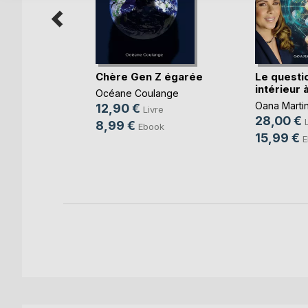
efuge
Chère Gen Z égarée
Le quest
intérieur à
Océane Coulange
Oana Marti
12,90 €
Livre
28,00 €
8,99 €
Ebook
15,99 €
E