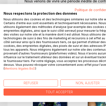
Nous venons de vivre une période inédite de con
qui aurait pu être un repli sur soi.
Politique de confiden
Chacun de nous y est allé de sa petite histoire, l
Nous respectons la protection des données
collègues, ses amis ou sa famille comme pour conj
Nous utilisons des cookies et des technologies similaires sur notre site 
simplement pour partager ou encore pour sortir, 
Certains d'entre eux sont essentiels et techniquement nécessaires. Nous
J'ai voulu vous offrir une trace des petites phrases 
utilisons également des méthodes d'analyse (par exemple des cookies 
C'est ainsi qu'est né "brèves de confinés", regrou
empreintes digitales, ainsi que le suivi côté serveur) pour mesurer la fré
des visites sur notre site et la manière dont il est utilisé. Nous utilisons de
parfaitement justes et percutantes.
technologies de suivi à des fins de marketing et recourons à cet effet au 
Vous pouvez les lire en vous promenant au hasard de
côté serveur ainsi qu'à des fournisseurs tiers, ce qui permet d'utiliser des
déconfiner au gré de vos envies.
cookies, des empreintes digitales, des pixels de suivi et des adresses IP
tous les appareils. Nous intégrons également sur notre site des contenus 
provenant d'autres fournisseurs (plateformes vidéo). Nous n'avons aucu
influence sur le traitement ultérieur des données et sur un éventuel tracki
le fournisseur tiers. Par votre réglage, vous acceptez les processus décri
dessus. Vous pouvez révoquer votre consentement avec effet pour l'aven
D’AUTRES TITRES À D
(
Mentions légales BoD
)
REFUSER
NON, AJUSTER
TOUT ACCEPTER