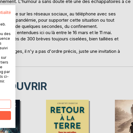
finement. L'humour a sans doute été une des échappatoires à ce
tialité
'a partagée sur les réseaux sociaux, au téléphone avec ses
urer la pandémie, pour supporter cette situation ou tout
web.
le temps de quelques secondes, du confinement.
lues et entendues ici ou là entre le 16 mars et le 11 mai.
ou des
pant près de 300 brèves toujours ciselées, bien taillées et
quence
s
suivi
s pages, il n'y a pas d'ordre précis, juste une invitation à
 sur
tiers
ne
ng par
ts ci-
ir.
ÉCOUVRIR