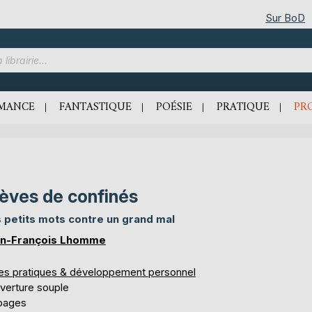
Sur BoD
MANCE
FANTASTIQUE
POÉSIE
PRATIQUE
PR
èves de confinés
 petits mots contre un grand mal
n-François Lhomme
res pratiques & développement personnel
verture souple
 pages