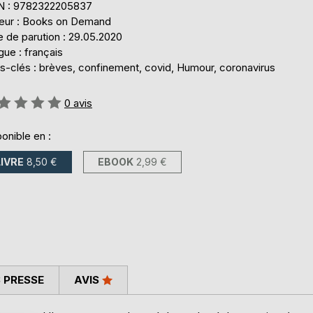
N : 9782322205837
teur : Books on Demand
 de parution : 29.05.2020
ue : français
s-clés : brèves, confinement, covid, Humour, coronavirus
uation:
0
avis
onible en :
LIVRE
8,50 €
EBOOK
2,99 €
 PRESSE
AVIS