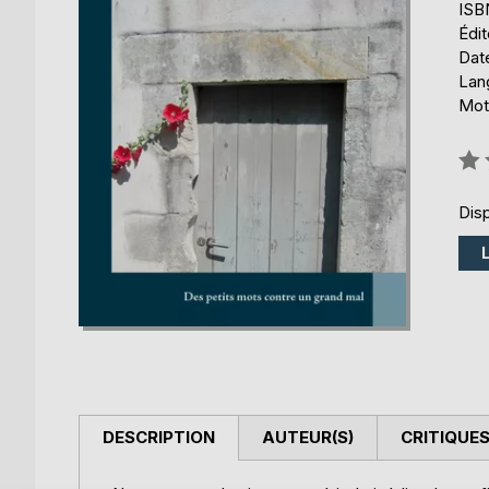
ISB
Édi
Date
Lang
Mot
Éval
0%
Disp
DESCRIPTION
AUTEUR(S)
CRITIQUES