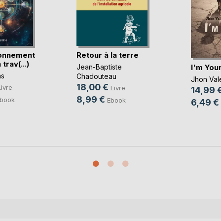
ionnement
Retour à la terre
 trav(...)
I'm You
Jean-Baptiste
ns
Chadouteau
Jhon Val
18,00 €
Livre
Livre
14,99 
8,99 €
book
Ebook
6,49 €