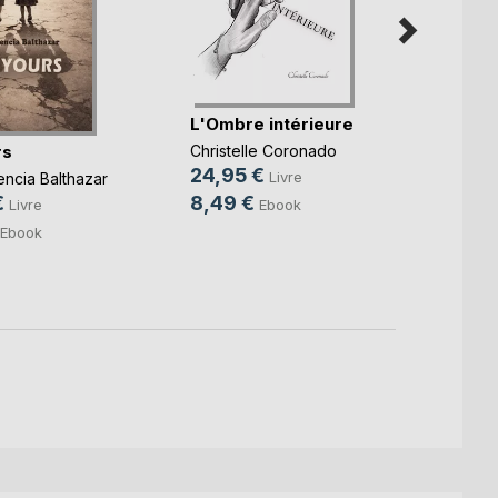
Je dé
L'Ombre intérieure
Virgini
rs
Christelle Coronado
14,9
24,95 €
Livre
encia Balthazar
8,99
8,49 €
€
Ebook
Livre
Ebook