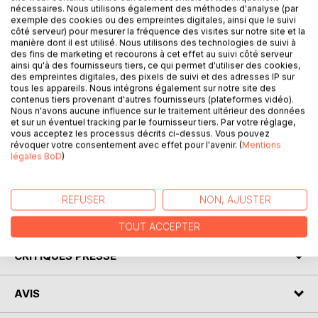
nécessaires. Nous utilisons également des méthodes d'analyse (par
exemple des cookies ou des empreintes digitales, ainsi que le suivi
côté serveur) pour mesurer la fréquence des visites sur notre site et la
manière dont il est utilisé. Nous utilisons des technologies de suivi à
DESCRIPTION
des fins de marketing et recourons à cet effet au suivi côté serveur
ainsi qu'à des fournisseurs tiers, ce qui permet d'utiliser des cookies,
des empreintes digitales, des pixels de suivi et des adresses IP sur
Ce petit recueil de pensées et d'aphorismes offre un
tous les appareils. Nous intégrons également sur notre site des
contenus tiers provenant d'autres fournisseurs (plateformes vidéo).
voyage avec soi-même pour un meilleur échange avec
Nous n'avons aucune influence sur le traitement ultérieur des données
autrui.
et sur un éventuel tracking par le fournisseur tiers. Par votre réglage,
Des pages très aériennes pour une imagination plus légère.
vous acceptez les processus décrits ci-dessus. Vous pouvez
révoquer votre consentement avec effet pour l'avenir. (
Mentions
Un petit livre qui peut être feuilleté simplement et qui peut
légales BoD
)
être lu rapidement dans son intégralité et demeure comme
une référence dans notre souvenir.
REFUSER
NON, AJUSTER
AUTEUR(S)
TOUT ACCEPTER
CRITIQUES PRESSE
AVIS