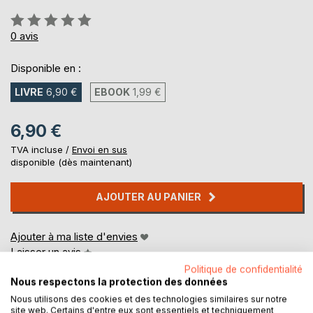
Évaluation:
0%
0
avis
Disponible en :
LIVRE
6,90 €
EBOOK
1,99 €
6,90 €
TVA incluse /
Envoi en sus
disponible (dès maintenant)
AJOUTER AU PANIER
Ajouter à ma liste d'envies
Laisser un avis
Politique de confidentialité
Nous respectons la protection des données
Nous utilisons des cookies et des technologies similaires sur notre
site web. Certains d'entre eux sont essentiels et techniquement