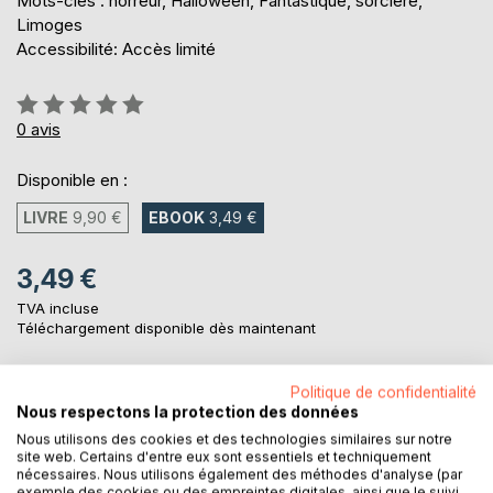
Mots-clés : horreur, Halloween, Fantastique, sorcière,
Limoges
Accessibilité: Accès limité
Évaluation:
0%
0
avis
Disponible en :
LIVRE
9,90 €
EBOOK
3,49 €
3,49 €
TVA incluse
Téléchargement disponible dès maintenant
Politique de confidentialité
AJOUTER AU PANIER
Nous respectons la protection des données
Nous utilisons des cookies et des technologies similaires sur notre
site web. Certains d'entre eux sont essentiels et techniquement
Ajouter à ma liste d'envies
nécessaires. Nous utilisons également des méthodes d'analyse (par
Laisser un avis
exemple des cookies ou des empreintes digitales, ainsi que le suivi