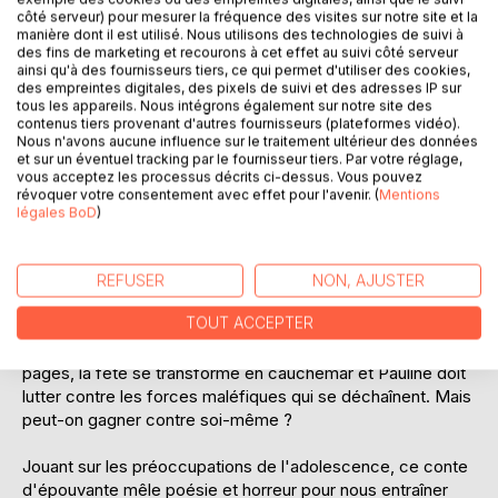
côté serveur) pour mesurer la fréquence des visites sur notre site et la
manière dont il est utilisé. Nous utilisons des technologies de suivi à
des fins de marketing et recourons à cet effet au suivi côté serveur
ainsi qu'à des fournisseurs tiers, ce qui permet d'utiliser des cookies,
des empreintes digitales, des pixels de suivi et des adresses IP sur
tous les appareils. Nous intégrons également sur notre site des
contenus tiers provenant d'autres fournisseurs (plateformes vidéo).
Nous n'avons aucune influence sur le traitement ultérieur des données
et sur un éventuel tracking par le fournisseur tiers. Par votre réglage,
DESCRIPTION
vous acceptez les processus décrits ci-dessus. Vous pouvez
révoquer votre consentement avec effet pour l'avenir. (
Mentions
légales BoD
)
Cette année, la fête foraine est en avance. Arrivée en
pleine nuit, à bord d'un train mystérieux, elle s'installe à
Limoges et attire les soeurs Trawick. Pauline, victime d'une
REFUSER
NON, AJUSTER
étrange malédiction, assiste à des événements inquiétants
TOUT ACCEPTER
qui frappent sa rivale. Une voyante aux paupières cousues,
un plomb qui ricoche, une Pieuvre qui s'emballe... Au fil des
pages, la fête se transforme en cauchemar et Pauline doit
lutter contre les forces maléfiques qui se déchaînent. Mais
peut-on gagner contre soi-même ?
Jouant sur les préoccupations de l'adolescence, ce conte
d'épouvante mêle poésie et horreur pour nous entraîner