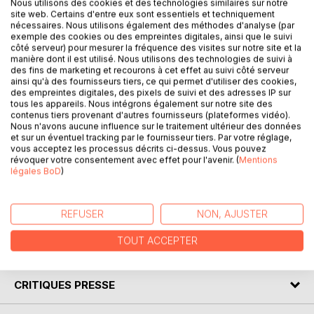
Nous utilisons des cookies et des technologies similaires sur notre
site web. Certains d'entre eux sont essentiels et techniquement
nécessaires. Nous utilisons également des méthodes d'analyse (par
exemple des cookies ou des empreintes digitales, ainsi que le suivi
côté serveur) pour mesurer la fréquence des visites sur notre site et la
DESCRIPTION
manière dont il est utilisé. Nous utilisons des technologies de suivi à
des fins de marketing et recourons à cet effet au suivi côté serveur
ainsi qu'à des fournisseurs tiers, ce qui permet d'utiliser des cookies,
Formation des cadres au management du progrès continu
des empreintes digitales, des pixels de suivi et des adresses IP sur
dans les grandes entreprises.
tous les appareils. Nous intégrons également sur notre site des
contenus tiers provenant d'autres fournisseurs (plateformes vidéo).
Meilleures pratiques Allemandes de management de la
Nous n'avons aucune influence sur le traitement ultérieur des données
valeur pour la nation dans l'établissement public à
et sur un éventuel tracking par le fournisseur tiers. Par votre réglage,
l'attention des cadres rémunérés par l'État.
vous acceptez les processus décrits ci-dessus. Vous pouvez
révoquer votre consentement avec effet pour l'avenir. (
Mentions
Programme républicain 2022/2027 réduisant l'empreinte
légales BoD
)
carbone exorbitante de la classe publique et rétablissant la
contribution de la fonction publique à la compétitivité
nationale.
REFUSER
NON, AJUSTER
TOUT ACCEPTER
AUTEUR(S)
CRITIQUES PRESSE