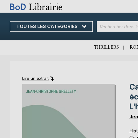
TOUTES LES CATÉGORIES
Skip
to
Content
THRILLERS
RO
Lire un extrait
Ca
Skip
Skip
to
to
éc
the
the
L'
end
beginning
of
of
Jea
the
the
images
images
Hist
gallery
gallery
Cou