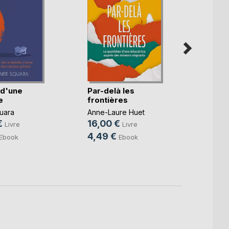
 d'une
Par-delà les
e
frontières
Danse
quara
Anne-Laure Huet
Khouf
€
16,00 €
Livre
Livre
Benya
8,00
4,49 €
Ebook
Ebook
5,99