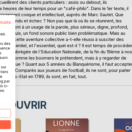
llirent des clients particuliers : assis ou debout, ils
 heures de leur temps pour un "café-philo". Dans le 1er texte, il
 engagement civique et intellectuel, auprès de Marc Sautet. Que
u, malentendu et échec ? Non pas que là où ils se réunirent, les
tialité
 incitaient à un usage de la parole, plus sérieux, digne, profond,
s, depuis, un fond sonore public bien problématique. Mais au
web.
nne, cette aventure collective a-t-elle réussi à susciter des
ou des
 à l'essentiel, et l'essentiel, quel est-il ? Il est temps de procéde
quence
istoire abrégée de l'Education Nationale, de la fin du 19ème à nos
s
ylliques, comme les boomers le prétendent, mais à y regarder de
suivi
ion publique ? Quant aux 5 années du Blanquérisme, il faut accepte
 sur
miliés. Comparés aux joueurs de football, ils ne sont, pour parler
tiers
e Tiers-Etat en 1789, ils sont, en fait, tout.
ne
ng par
ts ci-
ir.
ÉCOUVRIR