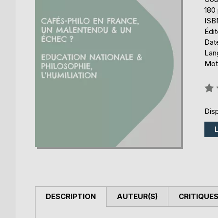
180
ISB
Édi
Date
Lang
Mots
Éval
0%
Disp
DESCRIPTION
AUTEUR(S)
CRITIQUES