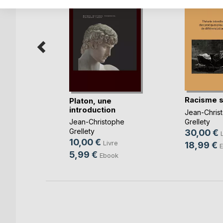
Racisme s
ns la
Platon, une
e
introduction
Jean-Chris
Grellety
Jean-Christophe
la
Grellety
30,00 €
e
10,00 €
Livre
18,99 €
5,99 €
Ebook