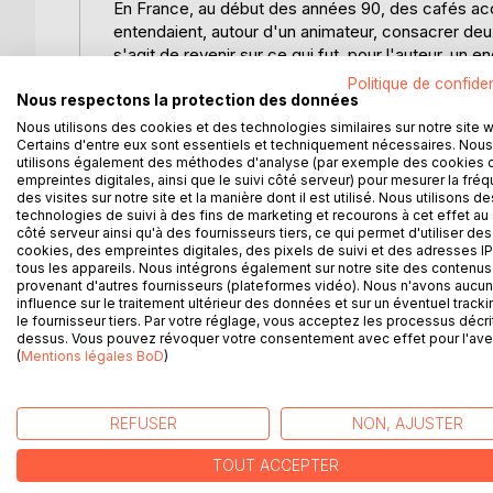
En France, au début des années 90, des cafés accuei
entendaient, autour d'un animateur, consacrer deux
s'agit de revenir sur ce qui fut, pour l'auteur, un
s'est-il passé et pourquoi, selon l'auteur, il y a e
Politique de confiden
présents n'eurent aucune réussite : les cafés-philo
Nous respectons la protection des données
que des jours de médias de commentaires, devenu
Nous utilisons des cookies et des technologies similaires sur notre site 
Certains d'entre eux sont essentiels et techniquement nécessaires. Nous
regard de la référence socratique comme platonicie
utilisons également des méthodes d'analyse (par exemple des cookies 
dialogues civiques inédits et influents, qui touchent
empreintes digitales, ainsi que le suivi côté serveur) pour mesurer la fré
à un bilan critique. Le second texte propose une H
des visites sur notre site et la manière dont il est utilisé. Nous utilisons de
jours. De loin, les choses paraissent avoir été id
technologies de suivi à des fins de marketing et recourons à cet effet au 
côté serveur ainsi qu'à des fournisseurs tiers, ce qui permet d'utiliser des
plus près... Comment l'Etat a-t-il conçu l'instruct
cookies, des empreintes digitales, des pixels de suivi et des adresses IP
que les yeux saignent. Oui, les professeurs sont hu
tous les appareils. Nous intégrons également sur notre site des contenus 
un langage présidentiel, "rien". Et pourtant, comme l
provenant d'autres fournisseurs (plateformes vidéo). Nous n'avons aucu
influence sur le traitement ultérieur des données et sur un éventuel tracki
le fournisseur tiers. Par votre réglage, vous acceptez les processus décri
dessus. Vous pouvez révoquer votre consentement avec effet pour l'aven
(
Mentions légales BoD
)
D’AUTRES TITRES À D
REFUSER
NON, AJUSTER
TOUT ACCEPTER