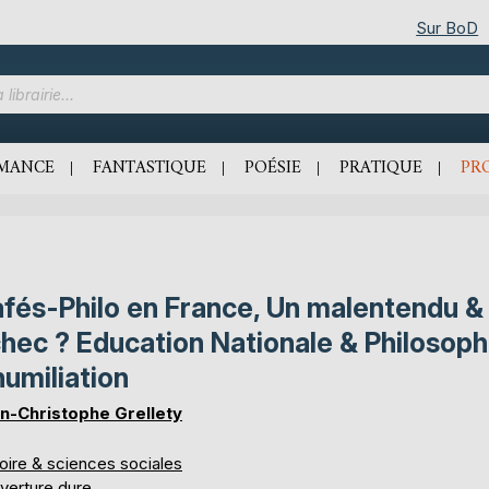
Sur BoD
MANCE
FANTASTIQUE
POÉSIE
PRATIQUE
PR
fés-Philo en France, Un malentendu &
hec ? Education Nationale & Philosoph
humiliation
n-Christophe Grellety
oire & sciences sociales
verture dure