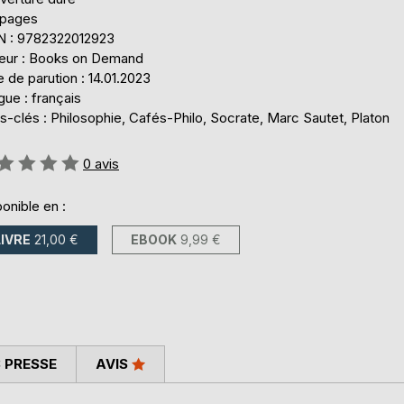
 pages
N : 9782322012923
teur : Books on Demand
 de parution : 14.01.2023
ue : français
-clés : Philosophie, Cafés-Philo, Socrate, Marc Sautet, Platon
uation:
0
avis
onible en :
LIVRE
21,00 €
EBOOK
9,99 €
 PRESSE
AVIS