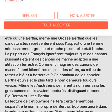
légales BoD
)
son obus à 20 km au-delà de celle-ci, Max n'était en rien
comparable à l'obusier dont la portée était inférieure à dix
kilomètres.
REFUSER
NON, AJUSTER
D'autres Max furent installés par la suite dont celui de
Chuignes en 1918 . Et puis il y eut aussi, bien sûr, le canon
TOUT ACCEPTER
qui tirait sur Paris (Pariser kanone); et, pour les Parisiens,
un canon capable de tirer à une telle distance ne pouvait
être qu'une Bertha, même une Grosse Bertha! que les
caricaturistes représentèrent sous l'aspect d'une femme
nécessairement grosse et moche puisqu'elle était boche.
La plupart des Français ignorèrent toujours que ces canons
puissants étaient des canons de marine adaptés à une
utilisation terrestre. Comment imaginer des canons de
marine à cent kilomètres ou plus des côtes, au milieu de
terres à blé et à betterave ? On continua de les appeler
Bertha et un siècle plus tard le nom demeure toujours
vivace. Même les Australiens se mirent à nommer ainsi les
gros canons qu'ils avaient capturés, distinguant cependant
Big Bertha et Little Bertha.
La lecture de cet ouvrage ne fera certainement pas
disparaître le nom impropre de Bertha, trop bien ancré dans
la mémoire collective, au profit de Lange Max ou de