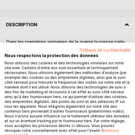
DESCRIPTION
Dans les premières semaines de la guerre la presse parla
abondamment de l'utilisation par les Allemands d'une pièce
Politique de confidentialité
d'artillerie fantastique - un obusier d'un calibre de 42 cm -
Nous respectons la protection des données
capable de détruire n'importe quelle fortification. Cet
Nous utilisons des cookies et des technologies similaires sur notre
énorme obusier, les ouvriers de l'usine d'Essen qui
site web. Certains d'entre eux sont essentiels et techniquement
nécessaires. Nous utilisons également des méthodes d'analyse (par
l'avaient fabriqué, le baptisèrent Bertha en hommage à leur
exemple des cookies ou des empreintes digitales, ainsi que le suivi
patronne Bertha Krupp. Mais bientôt Bertha se tut car elle
côté serveur) pour mesurer la fréquence des visites sur notre site et la
était inadaptée à la nouvelle forme de guerre, la guerre de
manière dont il est utilisé. Nous utilisons des technologies de suivi à
des fins de marketing et recourons à cet effet au suivi côté serveur
tranchées. Cependant son nom s'était, en quelque sorte,
ainsi qu'à des fournisseurs tiers, ce qui permet d'utiliser des cookies,
gravé durablement dans les mémoires françaises. Et,
des empreintes digitales, des pixels de suivi et des adresses IP sur
lorsque à la fin de 1915, de gros obus vinrent meurtrir
tous les appareils. Nous intégrons également sur notre site des
Compiègne et Villers-Cotterêts, les populations de ces
contenus tiers provenant d'autres fournisseurs (plateformes vidéo).
Nous n'avons aucune influence sur le traitement ultérieur des données
villes, attribuèrent ces tirs à Bertha. Or, ce n'était pas
et sur un éventuel tracking par le fournisseur tiers. Par votre réglage,
Bertha qui tirait, c'était Max, le long Max (Lange Max). Bien
vous acceptez les processus décrits ci-dessus. Vous pouvez
abrité loin derrière la ligne de front et pouvant propulser
révoquer votre consentement avec effet pour l'avenir. (
Mentions