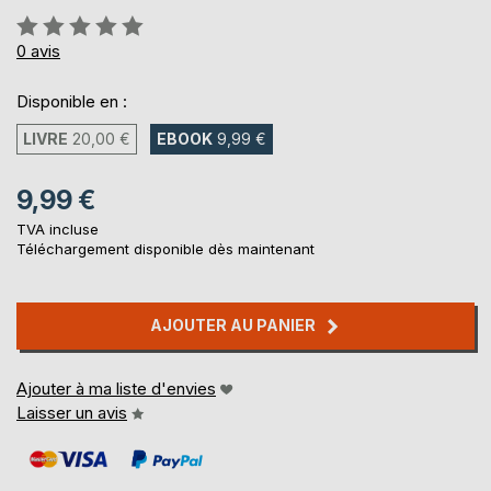
Évaluation:
0%
0
avis
Disponible en :
LIVRE
20,00 €
EBOOK
9,99 €
9,99 €
TVA incluse
Téléchargement disponible dès maintenant
AJOUTER AU PANIER
Ajouter à ma liste d'envies
Laisser un avis