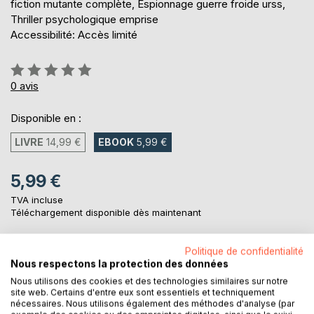
fiction mutante complète, Espionnage guerre froide urss,
Thriller psychologique emprise
Accessibilité: Accès limité
Évaluation:
0%
0
avis
Disponible en :
LIVRE
14,99 €
EBOOK
5,99 €
5,99 €
TVA incluse
Téléchargement disponible dès maintenant
Politique de confidentialité
AJOUTER AU PANIER
Nous respectons la protection des données
Nous utilisons des cookies et des technologies similaires sur notre
site web. Certains d'entre eux sont essentiels et techniquement
Ajouter à ma liste d'envies
nécessaires. Nous utilisons également des méthodes d'analyse (par