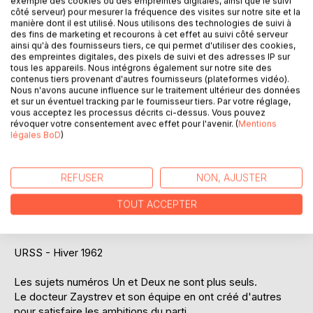
exemple des cookies ou des empreintes digitales, ainsi que le suivi
Laisser un avis
côté serveur) pour mesurer la fréquence des visites sur notre site et la
manière dont il est utilisé. Nous utilisons des technologies de suivi à
des fins de marketing et recourons à cet effet au suivi côté serveur
ainsi qu'à des fournisseurs tiers, ce qui permet d'utiliser des cookies,
des empreintes digitales, des pixels de suivi et des adresses IP sur
tous les appareils. Nous intégrons également sur notre site des
contenus tiers provenant d'autres fournisseurs (plateformes vidéo).
Nous n'avons aucune influence sur le traitement ultérieur des données
et sur un éventuel tracking par le fournisseur tiers. Par votre réglage,
DESCRIPTION
vous acceptez les processus décrits ci-dessus. Vous pouvez
révoquer votre consentement avec effet pour l'avenir. (
Mentions
légales BoD
)
Captive un thriller psychologique SF, qui se déroule en
URSS en pleine guerre froide.
REFUSER
NON, AJUSTER
Une quête d'identité et de liberté. Une tentative
d'adaptation pour ces mutants dans un monde où ils
TOUT ACCEPTER
dérangent autant qu'ils fascinent.
La saga en six tomes est complète.
URSS - Hiver 1962
Les sujets numéros Un et Deux ne sont plus seuls.
Le docteur Zaystrev et son équipe en ont créé d'autres
pour satisfaire les ambitions du parti.