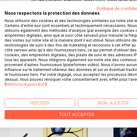
sentiment d'en faire toujours trop pour les autres
Politique de confiden
Car'Aime-Toi est un programme structuré de quara
Nous respectons la protection des données
votre relation avec vous-même. Loin d'être un rég
Nous utilisons des cookies et des technologies similaires sur notre site 
Chaque jour, à travers de petits jeûnes et de grande
Certains d'entre eux sont essentiels et techniquement nécessaires. Nous
utilisons également des méthodes d'analyse (par exemple des cookies 
que vous recherchez depuis toujours.
empreintes digitales, ainsi que le suivi côté serveur) pour mesurer la fré
Le « Car'Aime-Toi » n'est pas une fin. C'est le 
des visites sur notre site et la manière dont il est utilisé. Nous utilisons de
propre priorité.
technologies de suivi à des fins de marketing et recourons à cet effet au 
côté serveur ainsi qu'à des fournisseurs tiers, ce qui permet d'utiliser des
Êtes-vous prêt·e à vous offrir le cadeau le plus p
cookies, des empreintes digitales, des pixels de suivi et des adresses IP
tous les appareils. Nous intégrons également sur notre site des contenus 
provenant d'autres fournisseurs (plateformes vidéo). Nous n'avons aucu
influence sur le traitement ultérieur des données et sur un éventuel tracki
le fournisseur tiers. Par votre réglage, vous acceptez les processus décri
D’AUTRES TITRES À D
dessus. Vous pouvez révoquer votre consentement avec effet pour l'aven
(
Mentions légales BoD
)
REFUSER
NON, AJUSTER
TOUT ACCEPTER