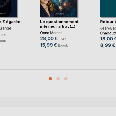
n Z égarée
Le questionnement
Retour à
intérieur à trav(...)
ulange
Jean-Bap
Oana Martins
Chadout
ivre
28,00 €
18,00 
Livre
ook
15,99 €
8,99 €
Ebook