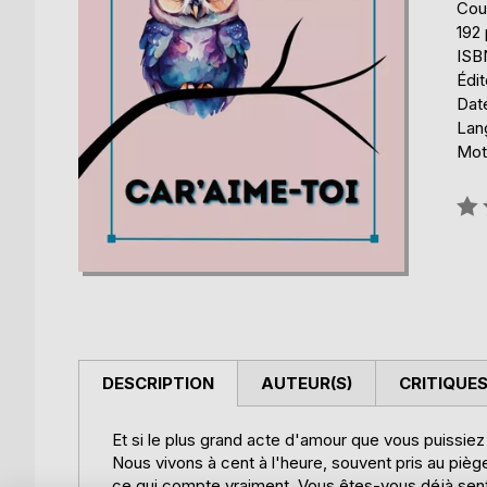
Cou
192
ISB
Édi
Date
Lang
Mots
Éval
0%
DESCRIPTION
AUTEUR(S)
CRITIQUES
Et si le plus grand acte d'amour que vous puissiez
Nous vivons à cent à l'heure, souvent pris au piè
ce qui compte vraiment. Vous êtes-vous déjà senti