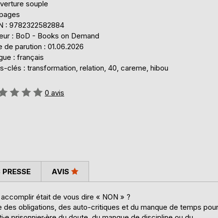
verture souple
 pages
N : 9782322582884
teur : BoD - Books on Demand
 de parution : 01.06.2026
ue : français
-clés : transformation, relation, 40, careme, hibou
uation:
0
avis
 PRESSE
AVIS
 accomplir était de vous dire « NON » ?
ge des obligations, des auto-critiques et du manque de temps pou
·e prisonnier·ère du doute, du manque de discipline ou du