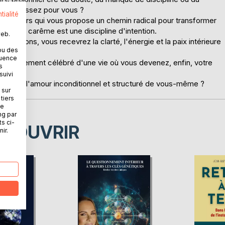
 et pas assez pour vous ?
tialité
nte jours qui vous propose un chemin radical pour transformer
ime, ce carême est une discipline d'intention.
web.
s actions, vous recevrez la clarté, l'énergie et la paix intérieure
ou des
quence
commencement célébré d'une vie où vous devenez, enfin, votre
s
suivi
récieux : l'amour inconditionnel et structuré de vous-même ?
 sur
tiers
ne
ng par
ts ci-
ÉCOUVRIR
ir.