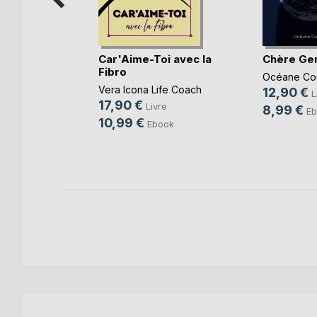
Car'Aime-Toi avec la
Chère Ge
Fibro
r terre,
Océane Co
...)
Vera Icona Life Coach
12,90 €
L
17,90 €
,
Annelise
Livre
8,99 €
Eb
n
, ...
10,99 €
Ebook
k