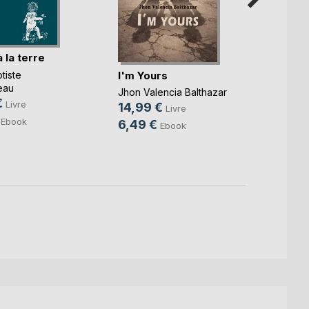
 la terre
L'Omb
I'm Yours
tiste
Christ
eau
24,9
Jhon Valencia Balthazar
€
Livre
8,49
14,99 €
Livre
Ebook
6,49 €
Ebook