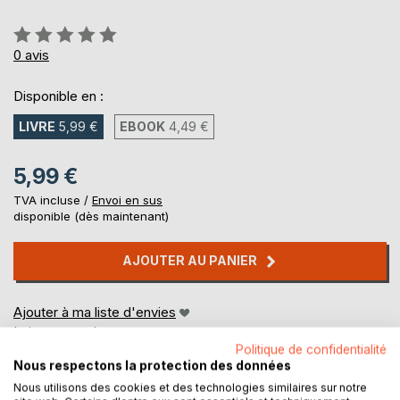
Évaluation:
0%
0
avis
Disponible en :
LIVRE
5,99 €
EBOOK
4,49 €
5,99 €
TVA incluse /
Envoi en sus
disponible (dès maintenant)
AJOUTER AU PANIER
Ajouter à ma liste d'envies
Laisser un avis
Politique de confidentialité
Nous respectons la protection des données
Nous utilisons des cookies et des technologies similaires sur notre