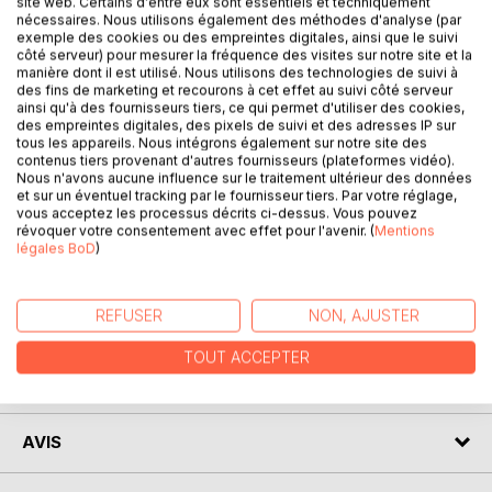
site web. Certains d'entre eux sont essentiels et techniquement
nécessaires. Nous utilisons également des méthodes d'analyse (par
exemple des cookies ou des empreintes digitales, ainsi que le suivi
côté serveur) pour mesurer la fréquence des visites sur notre site et la
manière dont il est utilisé. Nous utilisons des technologies de suivi à
DESCRIPTION
des fins de marketing et recourons à cet effet au suivi côté serveur
ainsi qu'à des fournisseurs tiers, ce qui permet d'utiliser des cookies,
des empreintes digitales, des pixels de suivi et des adresses IP sur
tous les appareils. Nous intégrons également sur notre site des
Ce "Carillon" fait partie d'un ensemble de pièces destinées
contenus tiers provenant d'autres fournisseurs (plateformes vidéo).
à des "horloges musicales", sortes de boites à musique
Nous n'avons aucune influence sur le traitement ultérieur des données
munies de tuyaux, construites par l'horloger Niemecz pour
et sur un éventuel tracking par le fournisseur tiers. Par votre réglage,
vous acceptez les processus décrits ci-dessus. Vous pouvez
le Prince Esterhazy au service duquel était Haydn. Nous les
révoquer votre consentement avec effet pour l'avenir. (
Mentions
avons retranscrites pour quatuor de bois : flûte, hautbois,
légales BoD
)
clarinette en si bémol et basson.
REFUSER
NON, AJUSTER
AUTEUR(S)
TOUT ACCEPTER
CRITIQUES PRESSE
AVIS