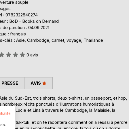
verture souple
pages
N : 9782322840274
teur : BoD - Books on Demand
 de parution : 04.09.2021
ue : français
s-clés : Asie, Cambodge, carnet, voyage, Thaïlande
uation:
0
avis
 PRESSE
AVIS
sie du Sud-Est, trois shorts, deux t-shirts, un passeport, et hop,
e nombreux récits ponctués d'illustrations humoristiques à
ties de Lucie et Lina à travers le Cambodge, la Malaisie, la
tialité
sur notre tuk-tuk, et on te racontera comment on a réussi à perdre
web.
uvementée en bus-couchette, ou encore, la fois où on a dormi