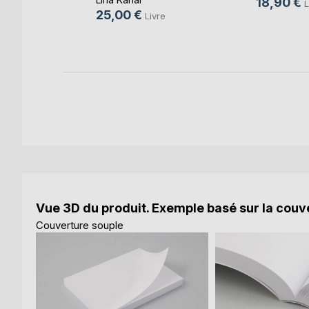
18,90 €
L
25,00 €
Livre
e
k
Vue 3D du produit. Exemple basé sur la couve
Couverture souple