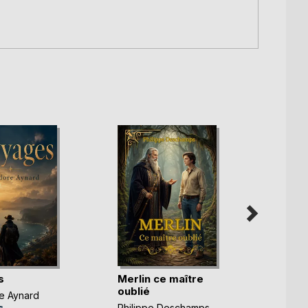
s
Merlin ce maître
Les f
oublié
élect
e Aynard
Philippe Deschamps
Olivie