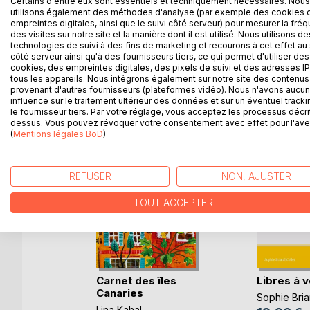
Certains d'entre eux sont essentiels et techniquement nécessaires. Nous
avec des rats en auberge de jeunesse. Tout cela n
utilisons également des méthodes d'analyse (par exemple des cookies 
empreintes digitales, ainsi que le suivi côté serveur) pour mesurer la fré
à nous accompagner dans ce magnifique voyage 
des visites sur notre site et la manière dont il est utilisé. Nous utilisons de
technologies de suivi à des fins de marketing et recourons à cet effet au 
côté serveur ainsi qu'à des fournisseurs tiers, ce qui permet d'utiliser des
cookies, des empreintes digitales, des pixels de suivi et des adresses IP
tous les appareils. Nous intégrons également sur notre site des contenus 
D’AUTRES TITRES À D
provenant d'autres fournisseurs (plateformes vidéo). Nous n'avons aucu
influence sur le traitement ultérieur des données et sur un éventuel tracki
le fournisseur tiers. Par votre réglage, vous acceptez les processus décri
dessus. Vous pouvez révoquer votre consentement avec effet pour l'aven
(
Mentions légales BoD
)
REFUSER
NON, AJUSTER
TOUT ACCEPTER
Carnet des îles
Libres à v
Canaries
 Place
Sophie Bria
Lina Kahal