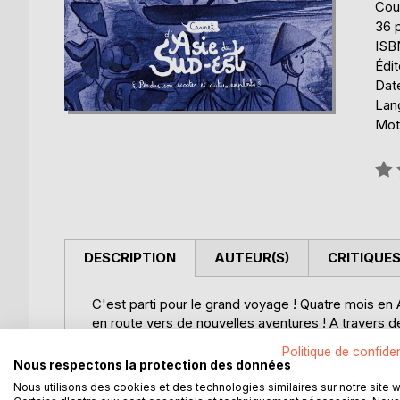
Cou
36 
ISB
Édi
Date
Lang
Mot
Éval
0%
DESCRIPTION
AUTEUR(S)
CRITIQUES
C'est parti pour le grand voyage ! Quatre mois en A
en route vers de nouvelles aventures ! A travers d
l'aquarelle, ce carnet de voyage retrace les péripé
Politique de confiden
Thaïlande et le nord du Vietnam.
Nous respectons la protection des données
"Allez, viens, on te fait une place à côté de nous 
Nous utilisons des cookies et des technologies similaires sur notre site 
un scooter sur l'île de Cat Ba, passé une nuit mo