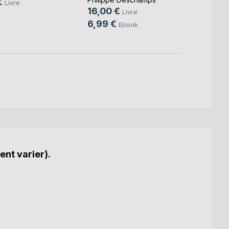
€
Livre
16,00 €
17,00
Livre
6,99 €
Ebook
ent varier).