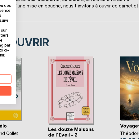
'est qu'une mise en bouche, nous t'invitons à ouvrir ce carnet et
ou des
quence
!"
s
suivi
 sur
tiers
ÉCOUVRIR
ne
ng par
ts ci-
ir.
élo
Voyage
Les douze Maisons
nd Collet
Théodor
de l'Eveil - 2