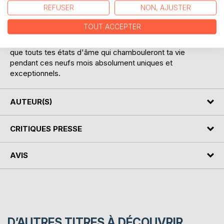
REFUSER
NON, AJUSTER
échographies, te rappeler quels papiers envoyer aux
différentes administrations, à l'employeur.
TOUT ACCEPTER
En bref, tu pourras gérer tout aussi bien la "paperasserie"
que touts tes états d'âme qui chambouleront ta vie
pendant ces neufs mois absolument uniques et
exceptionnels.
AUTEUR(S)
CRITIQUES PRESSE
AVIS
D’AUTRES TITRES À DÉCOUVRIR