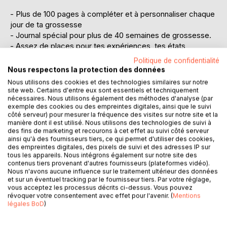
- Plus de 100 pages à compléter et à personnaliser chaque
jour de ta grossesse
- Journal spécial pour plus de 40 semaines de grossesse.
- Assez de places pour tes expériences, tes états
émotionnels, tes notes, tes rendez-vous à la maternité,
Politique de confidentialité
etc...
Nous respectons la protection des données
- Journal au format DIN A5 - parfait pour être emporté
Nous utilisons des cookies et des technologies similaires sur notre
partout.
site web. Certains d'entre eux sont essentiels et techniquement
nécessaires. Nous utilisons également des méthodes d'analyse (par
exemple des cookies ou des empreintes digitales, ainsi que le suivi
Tu es enceinte et tu voudrais garder des souvenirs de ta
côté serveur) pour mesurer la fréquence des visites sur notre site et la
grossesse, inscrire tes pensées et tes expériences ? Ou
manière dont il est utilisé. Nous utilisons des technologies de suivi à
alors, tu voudrais faire un cadeau exceptionnel à une
des fins de marketing et recourons à cet effet au suivi côté serveur
ainsi qu'à des fournisseurs tiers, ce qui permet d'utiliser des cookies,
personne qui est enceinte?
des empreintes digitales, des pixels de suivi et des adresses IP sur
tous les appareils. Nous intégrons également sur notre site des
Ce journal de grossesse est donc fait pour toi!
contenus tiers provenant d'autres fournisseurs (plateformes vidéo).
Nous n'avons aucune influence sur le traitement ultérieur des données
et sur un éventuel tracking par le fournisseur tiers. Par votre réglage,
Sur plus de 100 pages, ce journal sera ton confident. Tu
vous acceptez les processus décrits ci-dessus. Vous pouvez
auras également la possibilité d'y coller des photos de
révoquer votre consentement avec effet pour l'avenir. (
Mentions
légales BoD
)
"l'avant" et de "l'après". Il te permettra également de bien
t'organiser. En effet, il vaudrait mieux n'oublier aucun
rendez-vous chez le docteur, la maternité, aux