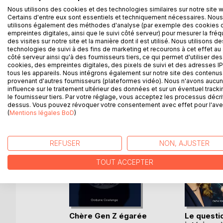
La période de l'Avent, aussi joyeuse soit-elle, es
Nous utilisons des cookies et des technologies similaires sur notre site 
frénésie et faire face aussi sereinement que poss
Certains d'entre eux sont essentiels et techniquement nécessaires. Nous
préparé un carnet de l'Avent. Ce carnet, conçu 
utilisons également des méthodes d'analyse (par exemple des cookies 
soi chaque jour jusqu'à Noël.
empreintes digitales, ainsi que le suivi côté serveur) pour mesurer la fré
des visites sur notre site et la manière dont il est utilisé. Nous utilisons de
technologies de suivi à des fins de marketing et recourons à cet effet au 
côté serveur ainsi qu'à des fournisseurs tiers, ce qui permet d'utiliser des
cookies, des empreintes digitales, des pixels de suivi et des adresses IP
tous les appareils. Nous intégrons également sur notre site des contenus 
D’AUTRES TITRES À D
provenant d'autres fournisseurs (plateformes vidéo). Nous n'avons aucu
influence sur le traitement ultérieur des données et sur un éventuel tracki
le fournisseur tiers. Par votre réglage, vous acceptez les processus décri
dessus. Vous pouvez révoquer votre consentement avec effet pour l'aven
(
Mentions légales BoD
)
REFUSER
NON, AJUSTER
TOUT ACCEPTER
efuge
Chère Gen Z égarée
Le quest