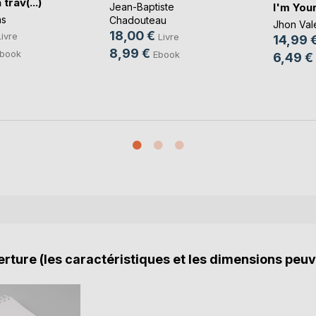
 trav(...)
I'm You
Jean-Baptiste
ns
Chadouteau
Jhon Val
18,00 €
Livre
Livre
14,99 
8,99 €
book
Ebook
6,49 €
rture (les caractéristiques et les dimensions peuv