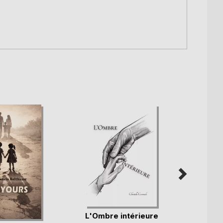
Je dé
L'Ombre intérieure
Virgini