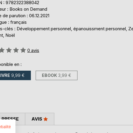
N : 9782322388042
teur : Books on Demand
 de parution : 06.12.2021
ue : français
s-clés : Développement personnel, épanouissment personnel, Z
nt, Noël
uation:
0
avis
onible en :
LIVRE
9,99 €
EBOOK
3,99 €
 PRESSE
AVIS
tialité