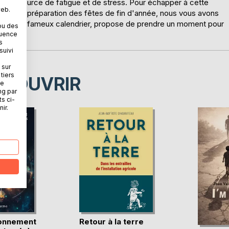
t aussi source de fatigue et de stress. Pour échapper à cette
web.
ible à la préparation des fêtes de fin d'année, nous vous avons
comme le fameux calendrier, propose de prendre un moment pour
ou des
quence
s
suivi
 sur
tiers
ÉCOUVRIR
ne
ng par
ts ci-
ir.
ionnement
Retour à la terre