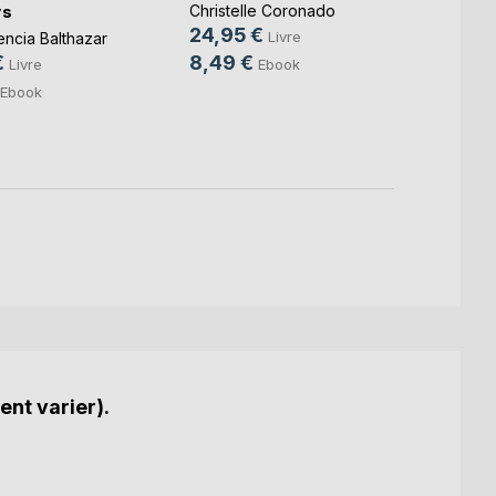
rs
Christelle Coronado
14,9
24,95 €
Livre
encia Balthazar
8,99
8,49 €
€
Ebook
Livre
Ebook
ent varier).