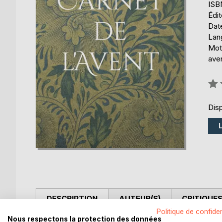
ISB
Édi
Date
Lang
Mot
ave
Éval
0%
Disp
DESCRIPTION
AUTEUR(S)
CRITIQUES
Politique de confiden
Nous respectons la protection des données