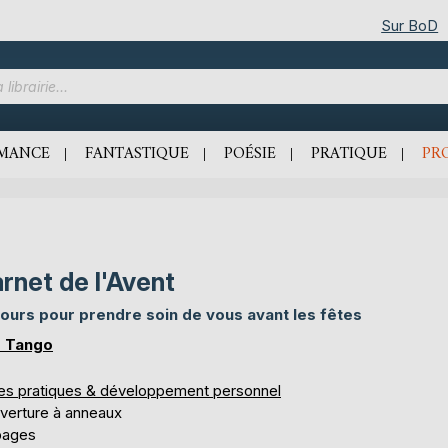
Sur BoD
MANCE
FANTASTIQUE
POÉSIE
PRATIQUE
PR
rnet de l'Avent
jours pour prendre soin de vous avant les fêtes
 Tango
res pratiques & développement personnel
verture à anneaux
pages