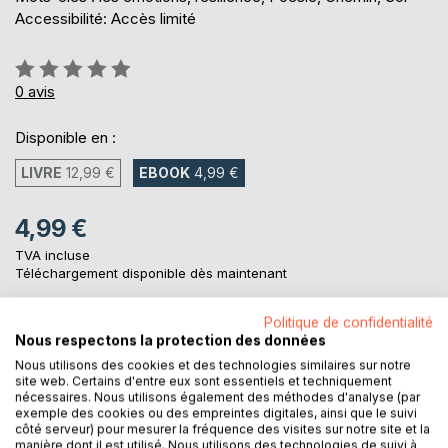
Accessibilité: Accès limité
Évaluation:
0%
0
avis
Disponible en :
LIVRE
12,99 €
EBOOK
4,99 €
4,99 €
TVA incluse
Téléchargement disponible dès maintenant
Politique de confidentialité
Nous respectons la protection des données
AJOUTER AU PANIER
Nous utilisons des cookies et des technologies similaires sur notre
site web. Certains d'entre eux sont essentiels et techniquement
nécessaires. Nous utilisons également des méthodes d'analyse (par
Ajouter à ma liste d'envies
exemple des cookies ou des empreintes digitales, ainsi que le suivi
Laisser un avis
côté serveur) pour mesurer la fréquence des visites sur notre site et la
manière dont il est utilisé. Nous utilisons des technologies de suivi à