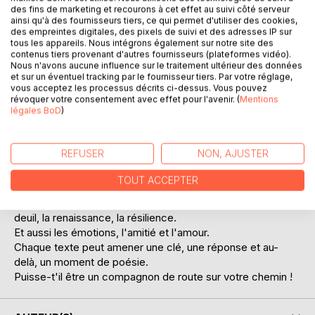
des fins de marketing et recourons à cet effet au suivi côté serveur
ainsi qu'à des fournisseurs tiers, ce qui permet d'utiliser des cookies,
des empreintes digitales, des pixels de suivi et des adresses IP sur
tous les appareils. Nous intégrons également sur notre site des
contenus tiers provenant d'autres fournisseurs (plateformes vidéo).
Nous n'avons aucune influence sur le traitement ultérieur des données
et sur un éventuel tracking par le fournisseur tiers. Par votre réglage,
vous acceptez les processus décrits ci-dessus. Vous pouvez
DESCRIPTION
révoquer votre consentement avec effet pour l'avenir. (
Mentions
légales BoD
)
Après une épreuve de la vie, quelles ressources choisir
pour se reconstruire et avancer ?
REFUSER
NON, AJUSTER
À travers ce recueil, j'ai eu envie de vous partager un
morceau de ma route.
TOUT ACCEPTER
Différents thèmes sont abordés comme la solitude, le
deuil, la renaissance, la résilience.
Et aussi les émotions, l'amitié et l'amour.
Chaque texte peut amener une clé, une réponse et au-
delà, un moment de poésie.
Puisse-t'il être un compagnon de route sur votre chemin !