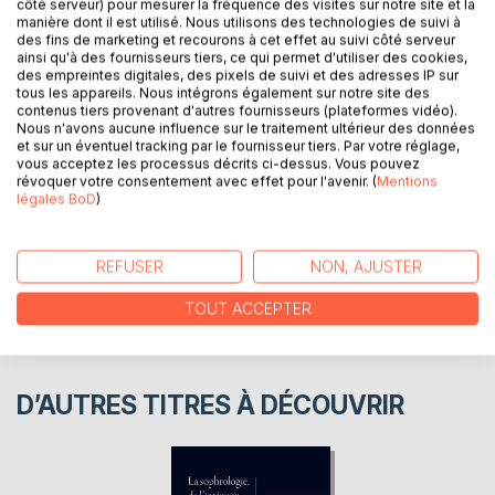
côté serveur) pour mesurer la fréquence des visites sur notre site et la
manière dont il est utilisé. Nous utilisons des technologies de suivi à
des fins de marketing et recourons à cet effet au suivi côté serveur
Quelques notions mathématiques illustrées par des dessins
ainsi qu'à des fournisseurs tiers, ce qui permet d'utiliser des cookies,
numériques, bricolages et amusements.
des empreintes digitales, des pixels de suivi et des adresses IP sur
tous les appareils. Nous intégrons également sur notre site des
contenus tiers provenant d'autres fournisseurs (plateformes vidéo).
Nous n'avons aucune influence sur le traitement ultérieur des données
AUTEUR(S)
et sur un éventuel tracking par le fournisseur tiers. Par votre réglage,
vous acceptez les processus décrits ci-dessus. Vous pouvez
révoquer votre consentement avec effet pour l'avenir. (
Mentions
CRITIQUES PRESSE
légales BoD
)
AVIS
REFUSER
NON, AJUSTER
TOUT ACCEPTER
D’AUTRES TITRES À DÉCOUVRIR