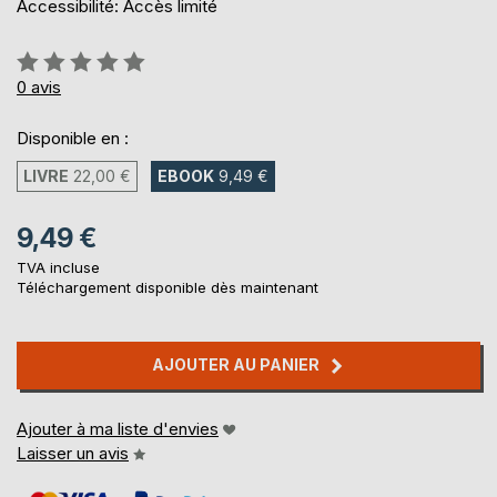
Accessibilité: Accès limité
Évaluation:
0%
0
avis
Disponible en :
LIVRE
22,00 €
EBOOK
9,49 €
9,49 €
TVA incluse
Téléchargement disponible dès maintenant
AJOUTER AU PANIER
Ajouter à ma liste d'envies
Laisser un avis