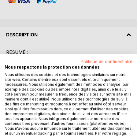
DESCRIPTION
RÉSUMÉ :
Le "Catéchisme de la Doctrine chrétienne" de Saint Pie X
Politique de confidentialité
est un ouvrage fondamental qui offre une présentation
Nous respectons la protection des données
claire et concise des principes de la foi catholique. Conçu
Nous utilisons des cookies et des technologies similaires sur notre
pour guider les fidèles dans leur compréhension et leur
site web. Certains d'entre eux sont essentiels et techniquement
pratique religieuse, ce catéchisme aborde des thèmes
nécessaires. Nous utilisons également des méthodes d'analyse (par
exemple des cookies ou des empreintes digitales, ainsi que le suivi
essentiels tels que les sacrements, les commandements
côté serveur) pour mesurer la fréquence des visites sur notre site et la
de Dieu, la prière, et la morale chrétienne. Faisant usage
manière dont il est utilisé. Nous utilisons des technologies de suivi à
d'un langage accessible, il s'adresse aussi bien aux
des fins de marketing et recourons à cet effet au suivi côté serveur
ainsi qu'à des fournisseurs tiers, ce qui permet d'utiliser des cookies,
catéchumènes qu'aux croyants souhaitant approfondir leur
des empreintes digitales, des pixels de suivi et des adresses IP sur
connaissance de la doctrine chrétienne. Cette édition
tous les appareils. Nous intégrons également sur notre site des
intégrale reste fidèle à l'esprit de son auteur, le pape Pie X,
contenus tiers provenant d'autres fournisseurs (plateformes vidéo).
Nous n'avons aucune influence sur le traitement ultérieur des données
qui a oeuvré pour la simplification et la diffusion des
et sur un éventuel tracking par le fournisseur tiers. Par votre réglage,
enseignements de l'Église au début du XXe siècle. En