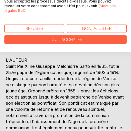
vous acceptez les processus décrits ci-dessus. Vous pouvez
intégrant des éléments de la tradition catholique avec des
révoquer votre consentement avec effet pour l'avenir. (
Mentions
explications pédagogiques, le catéchisme de Saint Pie X
légales BoD
)
continue d'être une ressource précieuse pour l'éducation
religieuse, soulignant l'importance de la foi dans la vie
REFUSER
NON, AJUSTER
quotidienne des croyants. Cet ouvrage est un témoignage
de l'engagement de Pie X à rendre la doctrine chrétienne
TOUT ACCEPTER
accessible à tous, tout en préservant la richesse et la
profondeur des enseignements de l'Église.
L'AUTEUR :
Saint Pie X, né Giuseppe Melchiorre Sarto en 1835, fut le
257e pape de l'Église catholique, régnant de 1903 à 1914.
Originaire d'une famille modeste de la région de Venise, il
se distingue par son humilité et sa dévotion dès son plus
jeune âge. Ordonné prêtre en 1858, il gravit les échelons
ecclésiastiques jusqu'à devenir patriarche de Venise avant
son élection au pontificat. Son pontificat est marqué par
une volonté de réforme et de renouveau spirituel,
notamment à travers la promotion de la communion
fréquente et l'abaissement de l'âge de la première
communion. Il est également connu pour sa lutte contre le