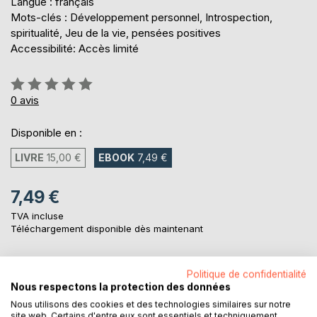
Langue : français
Mots-clés : Développement personnel, Introspection,
spiritualité, Jeu de la vie, pensées positives
Accessibilité: Accès limité
Évaluation:
0%
0
avis
Disponible en :
LIVRE
15,00 €
EBOOK
7,49 €
7,49 €
TVA incluse
Téléchargement disponible dès maintenant
Politique de confidentialité
AJOUTER AU PANIER
Nous respectons la protection des données
Nous utilisons des cookies et des technologies similaires sur notre
site web. Certains d'entre eux sont essentiels et techniquement