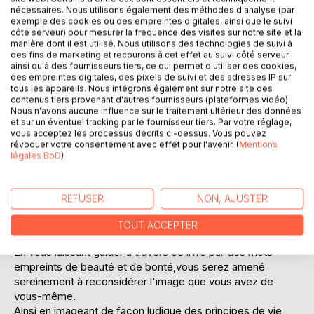
Ajouter à ma liste d'envies
nécessaires. Nous utilisons également des méthodes d'analyse (par
Laisser un avis
exemple des cookies ou des empreintes digitales, ainsi que le suivi
côté serveur) pour mesurer la fréquence des visites sur notre site et la
manière dont il est utilisé. Nous utilisons des technologies de suivi à
des fins de marketing et recourons à cet effet au suivi côté serveur
ainsi qu'à des fournisseurs tiers, ce qui permet d'utiliser des cookies,
des empreintes digitales, des pixels de suivi et des adresses IP sur
tous les appareils. Nous intégrons également sur notre site des
contenus tiers provenant d'autres fournisseurs (plateformes vidéo).
Nous n'avons aucune influence sur le traitement ultérieur des données
et sur un éventuel tracking par le fournisseur tiers. Par votre réglage,
DESCRIPTION
vous acceptez les processus décrits ci-dessus. Vous pouvez
révoquer votre consentement avec effet pour l'avenir. (
Mentions
légales BoD
)
Et si une opportunité de voyager à travers la Vie vous était
offerte en vous laissant guider par les règles d'un jeu, dont
vous pouvez apprendre le mode d'emploi en vous
REFUSER
NON, AJUSTER
familiarisant avec les deux personnages décrit ici dans ce
livre,
TOUT ACCEPTER
n'auriez-vous pas envie de la saisir ?
En vous laissant guider à travers ce livre par des mots
empreints de beauté et de bonté,vous serez amené
sereinement à reconsidérer l'image que vous avez de
vous-même.
Ainsi,en imageant de façon ludique des principes de vie