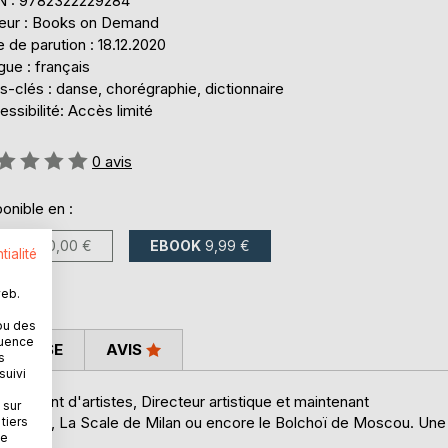
N : 9782322229284
teur : Books on Demand
 de parution : 18.12.2020
ue : français
-clés : danse, chorégraphie, dictionnaire
ssibilité: Accès limité
uation:
0
avis
onible en :
LIVRE
60,00 €
EBOOK
9,99 €
tialité
web.
ou des
quence
 PRESSE
AVIS
s
suivi
u agent d'artistes, Directeur artistique et maintenant
 sur
e Vienne, La Scale de Milan ou encore le Bolchoï de Moscou. Une
tiers
ne