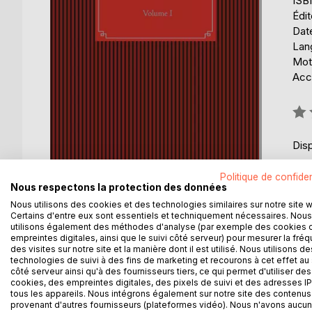
ISB
Édi
Date
Lang
Mots
Acce
Éval
0%
Disp
Politique de confiden
Nous respectons la protection des données
Nous utilisons des cookies et des technologies similaires sur notre site 
Certains d'entre eux sont essentiels et techniquement nécessaires. Nous
utilisons également des méthodes d'analyse (par exemple des cookies 
empreintes digitales, ainsi que le suivi côté serveur) pour mesurer la fré
DESCRIPTION
AUTEUR(S)
CRITIQUES
des visites sur notre site et la manière dont il est utilisé. Nous utilisons de
technologies de suivi à des fins de marketing et recourons à cet effet au 
côté serveur ainsi qu'à des fournisseurs tiers, ce qui permet d'utiliser des
Le parcours d'un spectateur "fou" de Danse, deven
cookies, des empreintes digitales, des pixels de suivi et des adresses IP
dramaturge pour des théâtres tels que L'Opéra d
tous les appareils. Nous intégrons également sur notre site des contenus 
provenant d'autres fournisseurs (plateformes vidéo). Nous n'avons aucu
sorte de dictionnaire amoureux.