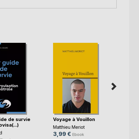
Face 
la véri
ide de survie
Voyage à Vouillon
visa(...)
Chris
Matthieu Meriot
4,99
d
3,99 €
Ebook