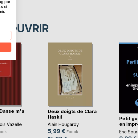
ng par
ts ci-
ir.
ÉCOUVRIR
 Danse m'a
Deux doigts de Clara
Haskil
Petit gu
en impro
ois Vazelle
Alain Hougardy
5,99 €
ook
Eric Sour
Ebook