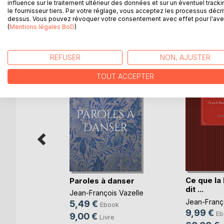
influence sur le traitement ultérieur des données et sur un éventuel tracki
le fournisseur tiers. Par votre réglage, vous acceptez les processus décri
dessus. Vous pouvez révoquer votre consentement avec effet pour l'aven
(
Mentions légales BoD
)
D’AUTRES TITRES À D
REFUSER
NON, AJUSTER
TOUT ACCEPTER
exuelles
Ce que la
Paroles à danser
dit ...
Jean-François Vazelle
PLAGNE
,
Jean-Franç
5,49 €
Ebook
E
, ...
9,99 €
Eb
9,00 €
Livre
k