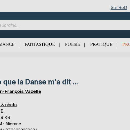
Sur BoD
MANCE
FANTASTIQUE
POÉSIE
PRATIQUE
PR
 que la Danse m'a dit ...
n-François Vazelle
s & photo
UB
,8 KB
: filigrane