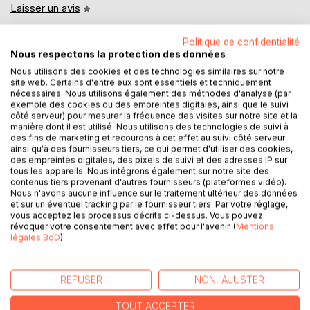
Laisser un avis
Politique de confidentialité
Nous respectons la protection des données
Nous utilisons des cookies et des technologies similaires sur notre
site web. Certains d'entre eux sont essentiels et techniquement
nécessaires. Nous utilisons également des méthodes d'analyse (par
exemple des cookies ou des empreintes digitales, ainsi que le suivi
DESCRIPTION
côté serveur) pour mesurer la fréquence des visites sur notre site et la
manière dont il est utilisé. Nous utilisons des technologies de suivi à
des fins de marketing et recourons à cet effet au suivi côté serveur
ainsi qu'à des fournisseurs tiers, ce qui permet d'utiliser des cookies,
Vous rêvez de réussir, d'attirer l'amour, la chance, ou
des empreintes digitales, des pixels de suivi et des adresses IP sur
simplement de vivre en paix ?
tous les appareils. Nous intégrons également sur notre site des
Tout commence par une demande claire et une pensée
contenus tiers provenant d'autres fournisseurs (plateformes vidéo).
Nous n'avons aucune influence sur le traitement ultérieur des données
puissante.
et sur un éventuel tracking par le fournisseur tiers. Par votre réglage,
vous acceptez les processus décrits ci-dessus. Vous pouvez
CE QUE VOUS DÉSIREZ... OBTENEZ-LE ! est un guide
révoquer votre consentement avec effet pour l'avenir. (
Mentions
légales BoD
)
pratique qui vous donne :
Des affirmations actives faciles à appliquer, conçues pour
transformer vos pensées en actions.
REFUSER
NON, AJUSTER
Une méthode simple et efficace pour structurer vos
demandes à l'Univers.
TOUT ACCEPTER