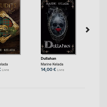
Dullahan
Un Br
de Ve
elada
Marine Kelada
Marine
€
14,00 €
Livre
Livre
17,50