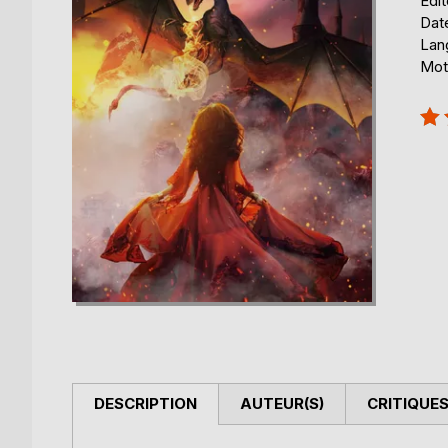
Édi
Date
Lang
Mot
Éval
100
DESCRIPTION
AUTEUR(S)
CRITIQUES