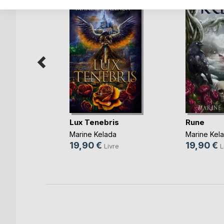
Lux Tenebris
Rune
olb
Marine Kelada
Marine Kel
19,90 €
19,90 €
re
Livre
L