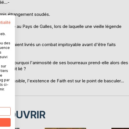
é...-
'amis étrangement soudés.
tialité
ne virée au Pays de Galles, lors de laquelle une vieille légende
web.
ou des
se seraient livrés un combat impitoyable avant d'être faits
quence
s
suivi
t ? Et pourquoi l'animosité de ses bourreaux prend-elle alors des
 sur
out soit lié ?
tiers
ne
ng par
r impossible, l'existence de Faith est sur le point de basculer...
ts ci-
ir.
ÉCOUVRIR