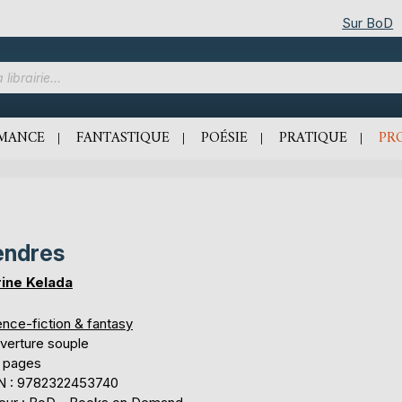
Sur BoD
MANCE
FANTASTIQUE
POÉSIE
PRATIQUE
PR
endres
ine Kelada
ence-fiction & fantasy
verture souple
 pages
N : 9782322453740