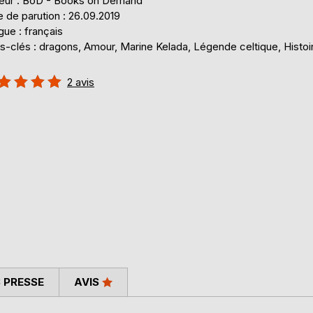
teur : BoD - Books on Demand
 de parution : 26.09.2019
ue : français
s-clés : dragons, Amour, Marine Kelada, Légende celtique, Histoi
uation:
2
avis
%
 PRESSE
AVIS