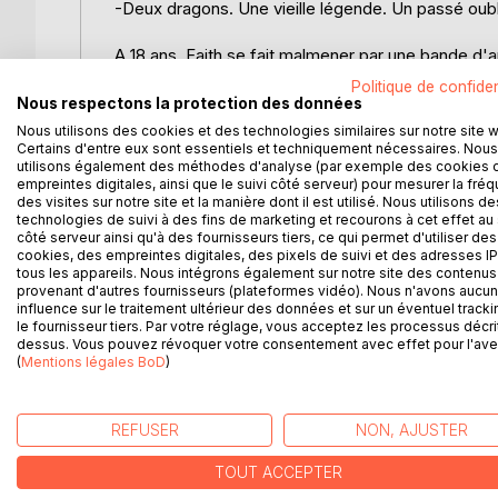
-Deux dragons. Une vieille légende. Un passé oubli
A 18 ans, Faith se fait malmener par une bande d
Politique de confiden
Pour échapper à son triste quotidien, elle s'offre u
Nous respectons la protection des données
celtique l'interpelle plus que de raison.
Nous utilisons des cookies et des technologies similaires sur notre site 
Certains d'entre eux sont essentiels et techniquement nécessaires. Nous
utilisons également des méthodes d'analyse (par exemple des cookies 
On raconte que des siècles plus tôt, deux dragons 
empreintes digitales, ainsi que le suivi côté serveur) pour mesurer la fré
prisonniers des montagnes.
des visites sur notre site et la manière dont il est utilisé. Nous utilisons de
technologies de suivi à des fins de marketing et recourons à cet effet au 
côté serveur ainsi qu'à des fournisseurs tiers, ce qui permet d'utiliser des
Mais pourquoi cette légende l'obsède-t-elle autan
cookies, des empreintes digitales, des pixels de suivi et des adresses IP
proportions si menaçantes ? Serait-il possible que t
tous les appareils. Nous intégrons également sur notre site des contenus 
provenant d'autres fournisseurs (plateformes vidéo). Nous n'avons aucu
influence sur le traitement ultérieur des données et sur un éventuel tracki
Entre danger, secrets, sorcellerie, Histoire et amou
le fournisseur tiers. Par votre réglage, vous acceptez les processus décri
ou de s'illuminer...
dessus. Vous pouvez révoquer votre consentement avec effet pour l'aven
(
Mentions légales BoD
)
D’AUTRES TITRES À D
REFUSER
NON, AJUSTER
TOUT ACCEPTER