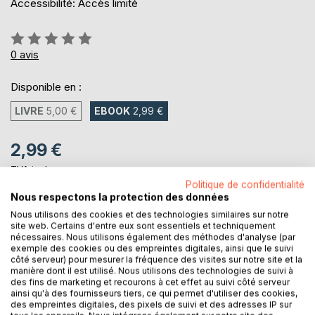
Accessibilité: Accès limité
Évaluation:
0%
0
avis
Disponible en :
LIVRE
5,00 €
EBOOK
2,99 €
2,99 €
TVA incluse
Téléchargement disponible dès maintenant
Politique de confidentialité
Nous respectons la protection des données
Nous utilisons des cookies et des technologies similaires sur notre
site web. Certains d'entre eux sont essentiels et techniquement
AJOUTER AU PANIER
nécessaires. Nous utilisons également des méthodes d'analyse (par
exemple des cookies ou des empreintes digitales, ainsi que le suivi
côté serveur) pour mesurer la fréquence des visites sur notre site et la
Ajouter à ma liste d'envies
manière dont il est utilisé. Nous utilisons des technologies de suivi à
des fins de marketing et recourons à cet effet au suivi côté serveur
Laisser un avis
ainsi qu'à des fournisseurs tiers, ce qui permet d'utiliser des cookies,
des empreintes digitales, des pixels de suivi et des adresses IP sur