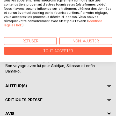
tous les appareils. Nous intégrons également sur notre site des
contenus tiers provenant d'autres fournisseurs (plateformes vidéo).
Nous n'avons aucune influence sur le traitement ultérieur des données
et sur un éventuel tracking par le fournisseur tiers. Par votre réglage,
vous acceptez les processus décrits ci-dessus. Vous pouvez
révoquer votre consentement avec effet pour l'avenir. (
Mentions
légales BoD
)
DESCRIPTION
REFUSER
NON, AJUSTER
Siaka Traoré, bien connu sous le nom de Chacool de
Bamako témoigne dans ce récit du chemin parcouru
TOUT ACCEPTER
depuis son enfance et qui l'a conduit à devenir le danseur,
chorégraphe et pédagogue qu'il est aujourd'hui.
Bon voyage avec lui pour Abidjan, Sikasso et enfin
Bamako.
AUTEUR(S)
CRITIQUES PRESSE
AVIS