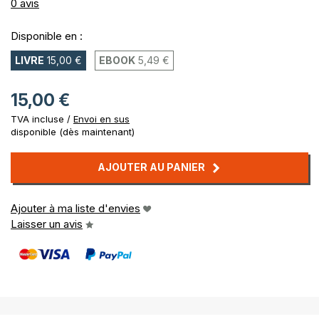
0%
0
avis
Disponible en :
LIVRE
15,00 €
EBOOK
5,49 €
15,00 €
TVA incluse /
Envoi en sus
disponible (dès maintenant)
AJOUTER AU PANIER
Ajouter à ma liste d'envies
Laisser un avis