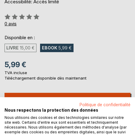
Accessibilité: Accès limité
Évaluation:
0%
0
avis
Disponible en :
LIVRE
15,00 €
EBOOK
5,99 €
5,99 €
TVA incluse
Téléchargement disponible dès maintenant
AJOUTER AU PANIER
Politique de confidentialité
Nous respectons la protection des données
Ajouter à ma liste d'envies
Nous utilisons des cookies et des technologies similaires sur notre
site web. Certains d'entre eux sont essentiels et techniquement
Laisser un avis
nécessaires. Nous utilisons également des méthodes d'analyse (par
exemple des cookies ou des empreintes digitales, ainsi que le suivi