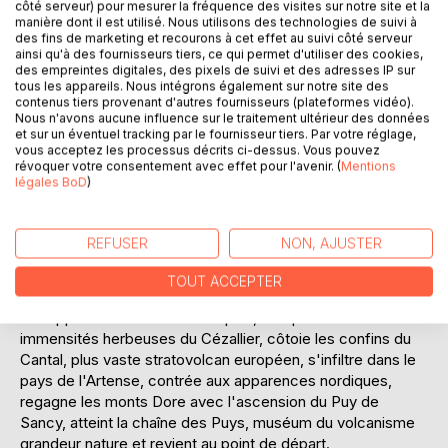
côté serveur) pour mesurer la fréquence des visites sur notre site et la
manière dont il est utilisé. Nous utilisons des technologies de suivi à
des fins de marketing et recourons à cet effet au suivi côté serveur
ainsi qu'à des fournisseurs tiers, ce qui permet d'utiliser des cookies,
des empreintes digitales, des pixels de suivi et des adresses IP sur
tous les appareils. Nous intégrons également sur notre site des
contenus tiers provenant d'autres fournisseurs (plateformes vidéo).
DESCRIPTION
Nous n'avons aucune influence sur le traitement ultérieur des données
et sur un éventuel tracking par le fournisseur tiers. Par votre réglage,
vous acceptez les processus décrits ci-dessus. Vous pouvez
révoquer votre consentement avec effet pour l'avenir. (
Mentions
Lacs, volcans, l'eau et le feu, termes évocateurs qui
légales BoD
)
convainquirent Jean-Marc de tenter l'aventure pédestre
avec moi, en Auvergne. L'itinéraire sillonne des territoires
d'exception, traverse des étendues sauvages, des régions
REFUSER
NON, AJUSTER
naturelles aux paysages remarquables: forêts, rivières,
estives, tourbières, montagnes, crêtes, cascades, landes.
TOUT ACCEPTER
Commençant à Saint-Nectaire dans les monts Dore, reliefs
aux apparences de massifs alpins, il se poursuit dans les
immensités herbeuses du Cézallier, côtoie les confins du
Cantal, plus vaste stratovolcan européen, s'infiltre dans le
pays de l'Artense, contrée aux apparences nordiques,
regagne les monts Dore avec l'ascension du Puy de
Sancy, atteint la chaîne des Puys, muséum du volcanisme
grandeur nature et revient au point de départ.