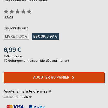
Évaluation:
0%
0
avis
Disponible en :
LIVRE
17,00 €
EBOOK
6,99 €
6,99 €
TVA incluse
Téléchargement disponible dès maintenant
AJOUTER AU PANIER
Ajouter à ma liste d'envies
Laisser un avis