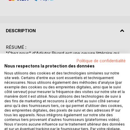
DESCRIPTION
RÉSUMÉ :
"Chez nous" d'Adjutor Rivard est une oeuvre littéraire qui
plonge le lecteur dans le coeur du Québec rural du début
Politique de confidentialité
du XXe siècle. À travers une série de récits et de
Nous respectons la protection des données
descriptions, Rivard nous offre un tableau vivant et
Nous utilisons des cookies et des technologies similaires sur notre
authentique de la vie quotidienne, des coutumes et des
site web. Certains d'entre eux sont essentiels et techniquement
nécessaires. Nous utilisons également des méthodes d'analyse (par
valeurs de l'époque. Les personnages, souvent issus du
exemple des cookies ou des empreintes digitales, ainsi que le suivi
terroir québécois, sont dépeints avec une grande
côté serveur) pour mesurer la fréquence des visites sur notre site et la
sensibilité, mettant en lumière leur relation intime avec la
manière dont il est utilisé. Nous utilisons des technologies de suivi à
des fins de marketing et recourons à cet effet au suivi côté serveur
nature environnante et leur attachement aux traditions
ainsi qu'à des fournisseurs tiers, ce qui permet d'utiliser des cookies,
ancestrales. Ce livre est une exploration poétique et
des empreintes digitales, des pixels de suivi et des adresses IP sur
ethnographique où chaque détail contribue à reconstituer
tous les appareils. Nous intégrons également sur notre site des
contenus tiers provenant d'autres fournisseurs (plateformes vidéo).
un monde en voie de disparition, celui des campagnes
Nous n'avons aucune influence sur le traitement ultérieur des données
québécoises. La prose de Rivard, riche et évocatrice,
et sur un éventuel tracking par le fournisseur tiers. Par votre réglage,