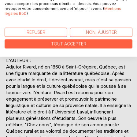
invite à une réflexion sur l'identité et la mémoire collective
vous acceptez les processus décrits ci-dessus. Vous pouvez
d'une région marquée par ses racines francophones. Le
révoquer votre consentement avec effet pour l'avenir. (
Mentions
légales BoD
)
lecteur est transporté dans un univers où la langue elle-
même devient un personnage, reflétant les nuances et les
particularités du parler québécois. "Chez nous" n'est pas
REFUSER
NON, AJUSTER
seulement un hommage au passé, mais aussi une invitation
à redécouvrir la richesse culturelle d'un peuple à travers les
TOUT ACCEPTER
récits intimes de ses habitants.
L'AUTEUR :
Adjutor Rivard, né en 1868 à Saint-Grégoire, Québec, est
une figure marquante de la littérature québécoise. Après
avoir étudié le droit, il devient avocat, mais c'est sa passion
pour la langue et la culture québécoise qui le pousse à se
tourner vers l'écriture. Rivard est reconnu pour son
engagement à préserver et promouvoir le patrimoine
linguistique et culturel de sa province natale. Il a enseigné la
littérature et le droit à l'Université Laval, influençant
plusieurs générations d'étudiants. Son oeuvre la plus
célèbre, "Chez nous", témoigne de son amour pour le
Québec rural et sa volonté de documenter les traditions et