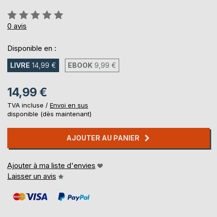
Évaluation:
0%
0
avis
Disponible en :
LIVRE
14,99 €
EBOOK
9,99 €
14,99 €
TVA incluse /
Envoi en sus
disponible (dès maintenant)
AJOUTER AU PANIER
Ajouter à ma liste d'envies
Laisser un avis