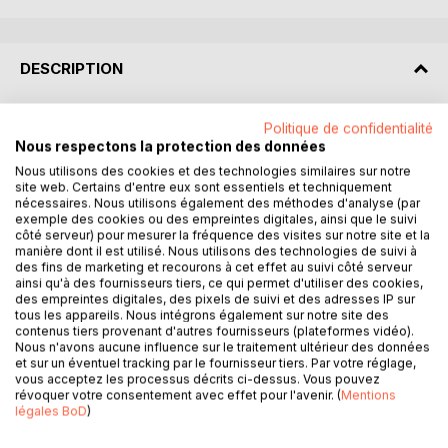
DESCRIPTION
Les auteurs de ce livre partent de l'observation des
Politique de confidentialité
incompréhensions et divisions entre filles et fils d'Afrique
Nous respectons la protection des données
sur la base de l'appartenance Chrétienne et Kémite. Cette
Nous utilisons des cookies et des technologies similaires sur notre
observation laisse place ensuite à une analyse profonde à
site web. Certains d'entre eux sont essentiels et techniquement
nécessaires. Nous utilisons également des méthodes d'analyse (par
l'issue de laquelle les auteurs proposent des passerelles
exemple des cookies ou des empreintes digitales, ainsi que le suivi
qui devraient aboutir tout d'abord à un rapprochement et
côté serveur) pour mesurer la fréquence des visites sur notre site et la
enfin à une Union des energies pour le bonheur de
manière dont il est utilisé. Nous utilisons des technologies de suivi à
des fins de marketing et recourons à cet effet au suivi côté serveur
l'Afrique.
ainsi qu'à des fournisseurs tiers, ce qui permet d'utiliser des cookies,
des empreintes digitales, des pixels de suivi et des adresses IP sur
Le livre est composé de deux parties. La première partie
tous les appareils. Nous intégrons également sur notre site des
contenus tiers provenant d'autres fournisseurs (plateformes vidéo).
aborde les étymologies qui sclérosent le débat entre les
Nous n'avons aucune influence sur le traitement ultérieur des données
frères adhérant au Christianisme d'une part et aux
et sur un éventuel tracking par le fournisseur tiers. Par votre réglage,
traditions d'autre part. Ensuite, il suit un exposé sur les
vous acceptez les processus décrits ci-dessus. Vous pouvez
révoquer votre consentement avec effet pour l'avenir. (
Mentions
notions complexes de l'identité, la spiritualité et de
légales BoD
)
l'ontologie africaines. Il en ressort finalement que ces
frères partagent tellement de points communs qu'il ne leur