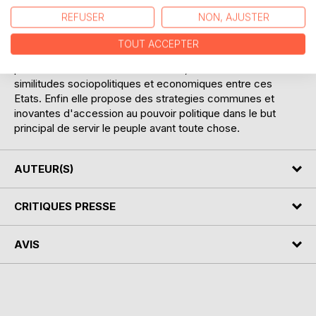
en semble.
REFUSER
NON, AJUSTER
Quant à la deuxième partie, elle décrypte la nature politique
TOUT ACCEPTER
des regimes au pouvoir en Afrique au sud du Sahara et en
particulier dans la zone cfa. Ensuite, elle recense des
similitudes sociopolitiques et economiques entre ces
Etats. Enfin elle propose des strategies communes et
inovantes d'accession au pouvoir politique dans le but
principal de servir le peuple avant toute chose.
AUTEUR(S)
CRITIQUES PRESSE
AVIS