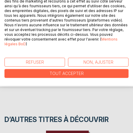
DESCRIPTION
des fins de marketing et recourons à cet effet au suivi côté serveur
ainsi qu'à des fournisseurs tiers, ce qui permet d'utiliser des cookies,
des empreintes digitales, des pixels de suivi et des adresses IP sur
tous les appareils. Nous intégrons également sur notre site des
Monographie de la commune de Saint-Médard-de-
contenus tiers provenant d'autres fournisseurs (plateformes vidéo).
Mussidan, commune de Dordogne au bord de la rivière
Nous n'avons aucune influence sur le traitement ultérieur des données
et sur un éventuel tracking par le fournisseur tiers. Par votre réglage,
Isle.
vous acceptez les processus décrits ci-dessus. Vous pouvez
révoquer votre consentement avec effet pour l'avenir. (
Mentions
légales BoD
)
AUTEUR(S)
REFUSER
NON, AJUSTER
CRITIQUES PRESSE
TOUT ACCEPTER
AVIS
D’AUTRES TITRES À DÉCOUVRIR